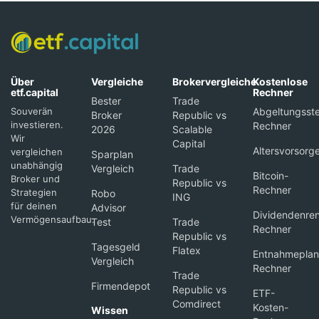
Über
Vergleiche
Brokervergleiche
Kostenlose
etf.capital
Rechner
Bester
Trade
Souverän
Abgeltungsste
Broker
Republic vs
investieren.
Rechner
2026
Scalable
Wir
Capital
Altersvorsorg
vergleichen
Sparplan
unabhängig
Vergleich
Trade
Bitcoin-
Broker und
Republic vs
Rechner
Strategien
Robo
ING
für deinen
Advisor
Dividendenren
Vermögensaufbau.
Test
Trade
Rechner
Republic vs
Tagesgeld
Flatex
Entnahmeplan
Vergleich
Rechner
Trade
Firmendepot
Republic vs
ETF-
Comdirect
Kosten-
Wissen