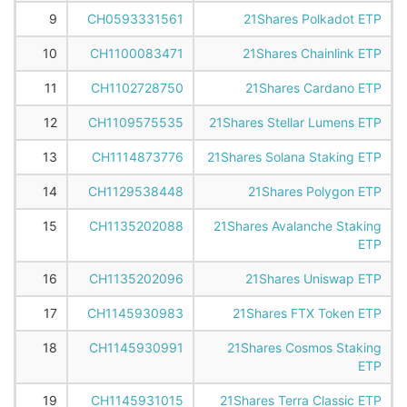
9
CH0593331561
21Shares Polkadot ETP
10
CH1100083471
21Shares Chainlink ETP
11
CH1102728750
21Shares Cardano ETP
12
CH1109575535
21Shares Stellar Lumens ETP
13
CH1114873776
21Shares Solana Staking ETP
14
CH1129538448
21Shares Polygon ETP
15
CH1135202088
21Shares Avalanche Staking
ETP
16
CH1135202096
21Shares Uniswap ETP
17
CH1145930983
21Shares FTX Token ETP
18
CH1145930991
21Shares Cosmos Staking
ETP
19
CH1145931015
21Shares Terra Classic ETP