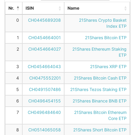
Nr.
ISIN
Name
0
CH0445689208
21Shares Crypto Basket
Index ETP
1
CH0454664001
21Shares Bitcoin ETP
2
CH0454664027
21Shares Ethereum Staking
ETP
3
CH0454664043
21Shares XRP ETP
4
CH0475552201
21Shares Bitcoin Cash ETP
5
CH0491507486
21Shares Tezos Staking ETP
6
CH0496454155
21Shares Binance BNB ETP
7
CH0496484640
21Shares Bitcoin Ethereum
Core ETP
8
CH0514065058
21Shares Short Bitcoin ETP