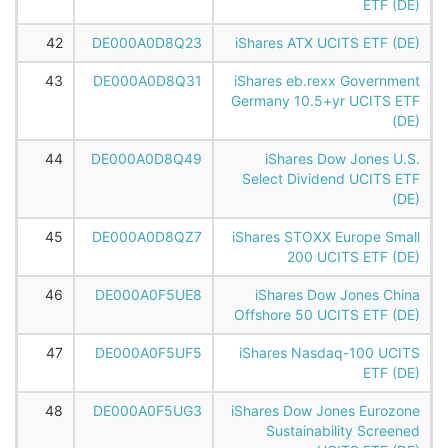
ETF (DE)
42
DE000A0D8Q23
iShares ATX UCITS ETF (DE)
43
DE000A0D8Q31
iShares eb.rexx Government
Germany 10.5+yr UCITS ETF
(DE)
44
DE000A0D8Q49
iShares Dow Jones U.S.
Select Dividend UCITS ETF
(DE)
45
DE000A0D8QZ7
iShares STOXX Europe Small
200 UCITS ETF (DE)
46
DE000A0F5UE8
iShares Dow Jones China
Offshore 50 UCITS ETF (DE)
47
DE000A0F5UF5
iShares Nasdaq-100 UCITS
ETF (DE)
48
DE000A0F5UG3
iShares Dow Jones Eurozone
Sustainability Screened