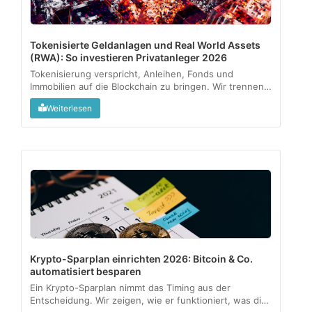
Tokenisierte Geldanlagen und Real World Assets
(RWA): So investieren Privatanleger 2026
Tokenisierung verspricht, Anleihen, Fonds und
Immobilien auf die Blockchain zu bringen. Wir trennen
regulierte Angebote vom Graumarkt und zeigen, was
Weiterlesen
als kleine Beimischung sinnvoll sein kann....
Krypto-Sparplan einrichten 2026: Bitcoin & Co.
automatisiert besparen
Ein Krypto-Sparplan nimmt das Timing aus der
Entscheidung. Wir zeigen, wie er funktioniert, was die