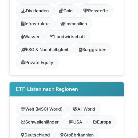
Dividenden
Gold
Rohstoffe
Infrastruktur
Immobilien
Wasser
Landwirtschaft
ESG & Nachhaltigkeit
Burggraben
Private Equity
ETF-Listen nach Regionen
Welt (MSCI World)
All World
Schwellenländer
USA
Europa
Deutschland
Großbritannien