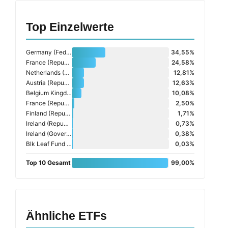
Top Einzelwerte
Germany (Federal Republic Of) Regs
34,55%
France (Republic Of)
24,58%
Netherlands (Kingdom Of)
12,81%
Austria (Republic Of)
12,63%
Belgium Kingdom Of (Government)
10,08%
France (Republic Of) Regs
2,50%
Finland (Republic Of)
1,71%
Ireland (Republic Of) Regs
0,73%
Ireland (Government) Regs
0,38%
Blk Leaf Fund Agency Acc T0 Eur
0,03%
Top 10 Gesamt
99,00%
Ähnliche ETFs