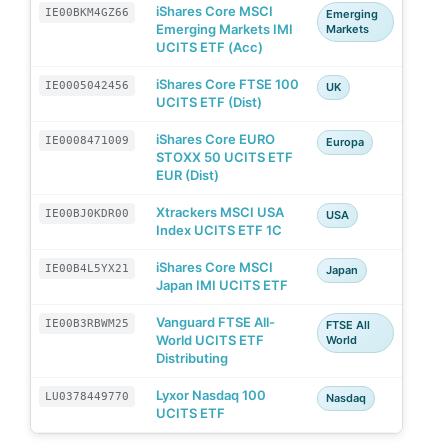
iShares Core MSCI
IE00BKM4GZ66
Emerging
Emerging Markets IMI
Markets
UCITS ETF (Acc)
iShares Core FTSE 100
IE0005042456
UK
UCITS ETF (Dist)
iShares Core EURO
IE0008471009
Europa
STOXX 50 UCITS ETF
EUR (Dist)
Xtrackers MSCI USA
IE00BJ0KDR00
USA
Index UCITS ETF 1C
iShares Core MSCI
IE00B4L5YX21
Japan
Japan IMI UCITS ETF
Vanguard FTSE All-
IE00B3RBWM25
FTSE All
World UCITS ETF
World
Distributing
Lyxor Nasdaq 100
LU0378449770
Nasdaq
UCITS ETF