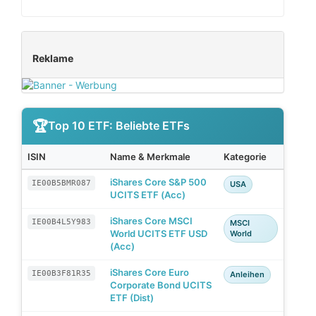
Reklame
Top 10 ETF: Beliebte ETFs
ISIN
Name & Merkmale
Kategorie
iShares Core S&P 500
IE00B5BMR087
USA
UCITS ETF (Acc)
iShares Core MSCI
IE00B4L5Y983
MSCI
World UCITS ETF USD
World
(Acc)
iShares Core Euro
IE00B3F81R35
Anleihen
Corporate Bond UCITS
ETF (Dist)