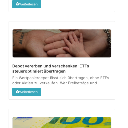
1-Jahres-Haltefrist steuerlich bedeutet und für wen
Weiterlesen
sich das wirklich lohnt....
Depot vererben und verschenken: ETFs
steueroptimiert übertragen
Ein Wertpapierdepot lässt sich übertragen, ohne ETFs
oder Aktien zu verkaufen. Wer Freibeträge und
Meldepflichten kennt, gibt Vermögen steuerfrei an die
Weiterlesen
nächste Generation weiter....