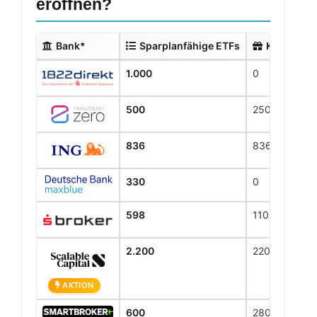
eröffnen?
Bank*
Sparplanfähige ETFs
Kostenlos
1.000
0
500
250
836
836
330
0
598
110
2.200
2200
AKTION
600
280