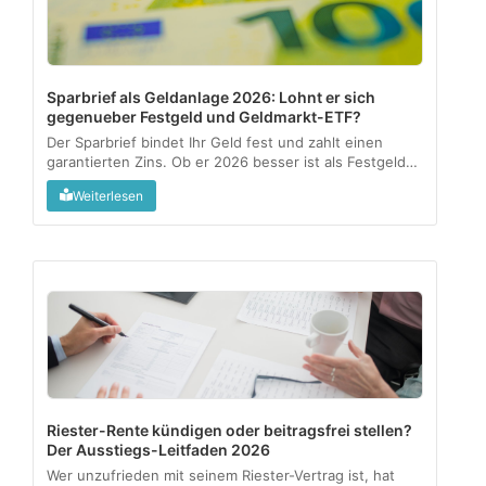
Sparbrief als Geldanlage 2026: Lohnt er sich
gegenueber Festgeld und Geldmarkt-ETF?
Der Sparbrief bindet Ihr Geld fest und zahlt einen
garantierten Zins. Ob er 2026 besser ist als Festgeld
oder ein Geldmarkt-ETF, haengt an drei Fragen:
Weiterlesen
Verfuegbarkeit, Rendite nach Kosten und wie aktiv Sie
anlegen wollen....
Riester-Rente kündigen oder beitragsfrei stellen?
Der Ausstiegs-Leitfaden 2026
Wer unzufrieden mit seinem Riester-Vertrag ist, hat