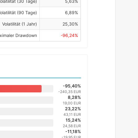
olatilität (30 Tage)
5,63%
olatilität (90 Tage)
6,89%
Volatilität (1 Jahr)
25,30%
ximaler Drawdown
-96,24%
-95,40%
-240,35 EUR
8,28%
19,00 EUR
23,22%
43,11 EUR
15,24%
24,58 EUR
-11,18%
-19,95 EUR