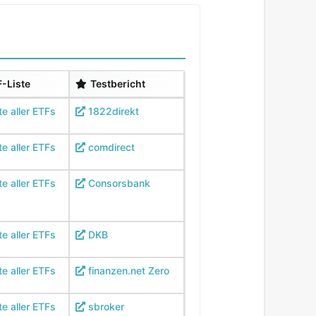
-Liste
Testbericht
te aller ETFs
1822direkt
te aller ETFs
comdirect
te aller ETFs
Consorsbank
te aller ETFs
DKB
te aller ETFs
finanzen.net Zero
te aller ETFs
sbroker