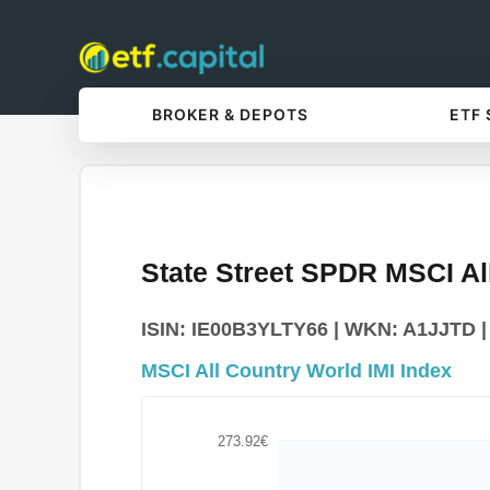
BROKER & DEPOTS
ETF
State Street SPDR MSCI Al
ISIN: IE00B3YLTY66 | WKN: A1JJTD | T
MSCI All Country World IMI Index
273.92€