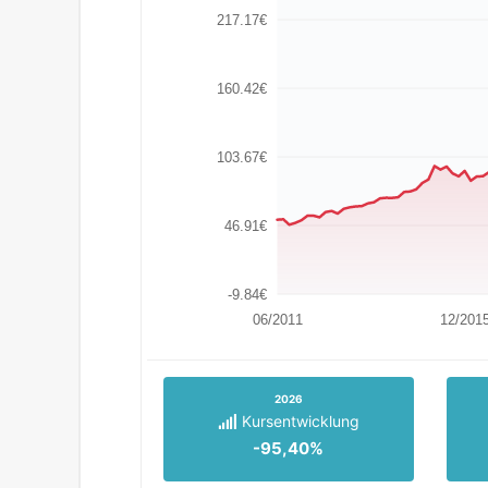
217.17€
160.42€
103.67€
46.91€
-9.84€
06/2011
12/201
2026
Kursentwicklung
-95,40%