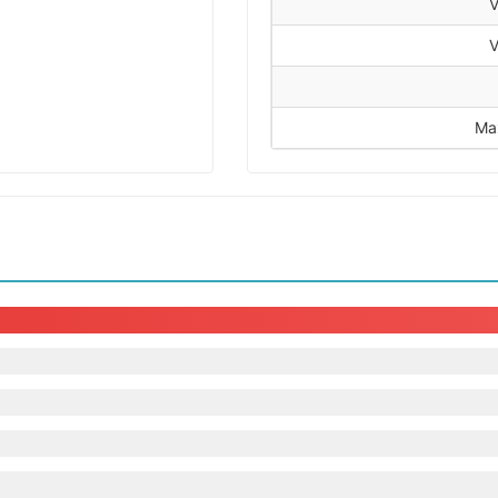
V
V
Ma