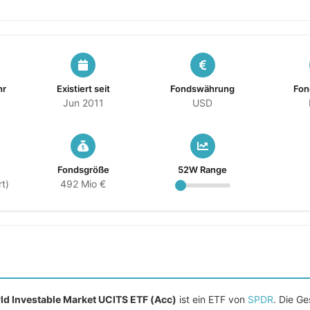
hr
Existiert seit
Fondswährung
Fon
Jun 2011
USD
Fondsgröße
52W Range
t)
492 Mio €
ld Investable Market UCITS ETF (Acc)
ist ein ETF von
SPDR
. Die G