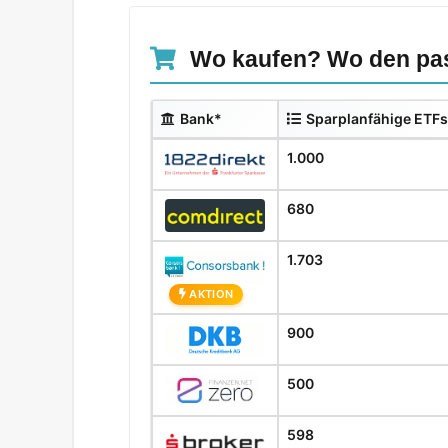
Wo kaufen? Wo den pas
Bank*
Sparplanfähige ETFs
1.000
680
1.703
AKTION
900
500
598