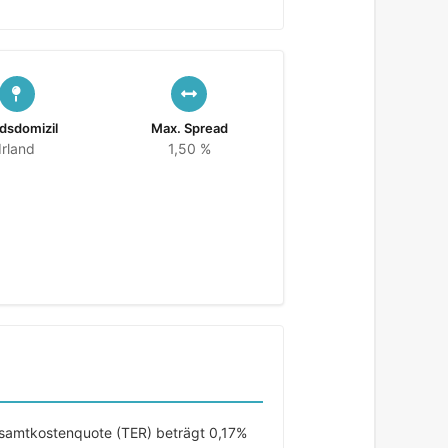
dsdomizil
Max. Spread
Irland
1,50 %
esamtkostenquote (TER) beträgt 0,17%