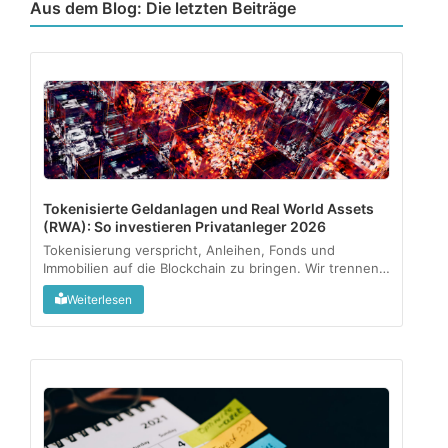
Aus dem Blog: Die letzten Beiträge
Tokenisierte Geldanlagen und Real World Assets
(RWA): So investieren Privatanleger 2026
Tokenisierung verspricht, Anleihen, Fonds und
Immobilien auf die Blockchain zu bringen. Wir trennen
regulierte Angebote vom Graumarkt und zeigen, was
Weiterlesen
als kleine Beimischung sinnvoll sein kann....