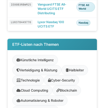
Vanguard FTSE All-
IE00B3RBWM25
FTSE All
World UCITS ETF
World
Distributing
Lyxor Nasdaq 100
LU0378449770
Nasdaq
UCITS ETF
ETF-Listen nach Themen
Künstliche Intelligenz
Verteidigung & Rüstung
Halbleiter
Technologie
Cyber-Security
Cloud Computing
Blockchain
Automatisierung & Roboter