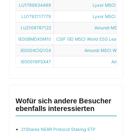
LU1799934499
Lyxor MSCI World ESG
LU1792117779
Lyxor MSCI World ESG
LU2109787122
Amundi MSCI World E
IE00BMDX0M10
CSIF (IE) MSCI World ESG Leaders Minim
IE0004CIQ1O4
Amundi MSCI World ESG S
IE00016PSX47
Amundi MSCI
Wofür sich andere Besucher
ebenfalls interessierten
21Shares NEAR Protocol Staking ETP