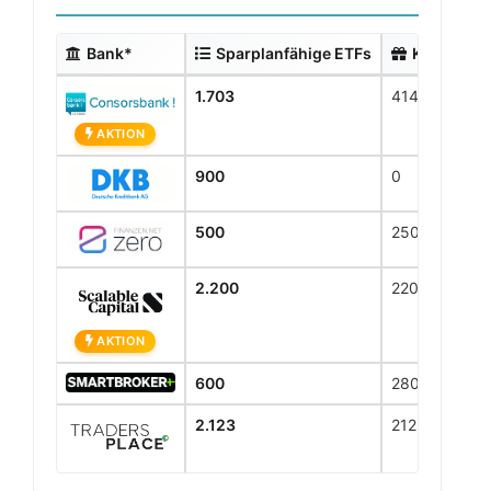
Bank*
Sparplanfähige ETFs
Kostenlos
1.703
414
AKTION
900
0
500
250
2.200
2200
AKTION
600
280
2.123
2123