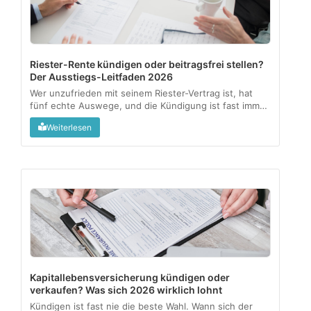
Riester-Rente kündigen oder beitragsfrei stellen?
Der Ausstiegs-Leitfaden 2026
Wer unzufrieden mit seinem Riester-Vertrag ist, hat
fünf echte Auswege, und die Kündigung ist fast immer
der teuerste. Dieser Leitfaden zeigt, was mit Zulagen
Weiterlesen
und Steuervorteilen passiert und welche Option zu
welcher Lebenssituation passt....
Kapitallebensversicherung kündigen oder
verkaufen? Was sich 2026 wirklich lohnt
Kündigen ist fast nie die beste Wahl. Wann sich der