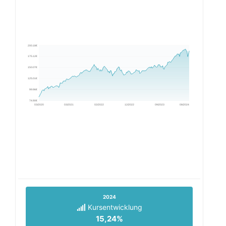
200.18€
175.12€
150.07€
125.01€
99.96€
74.90€
03/2020
03/2021
02/2022
12/2022
09/2023
08/2024
2024
Kursentwicklung
15,24%