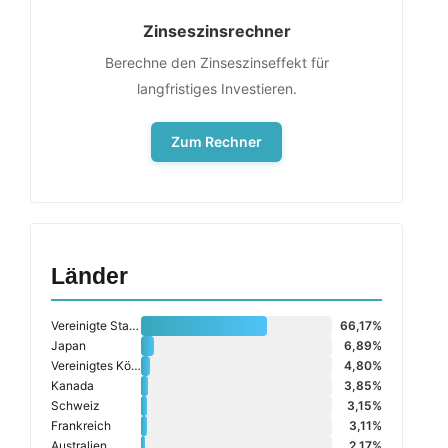
Zinseszinsrechner
Berechne den Zinseszinseffekt für
langfristiges Investieren.
Zum Rechner
Länder
Vereinigte Staaten (USA)
66,17%
Japan
6,89%
Vereinigtes Königreich
4,80%
Kanada
3,85%
Schweiz
3,15%
Frankreich
3,11%
Australien
2,17%