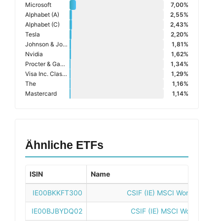
Microsoft
7,00%
Alphabet (A)
2,55%
Alphabet (C)
2,43%
Tesla
2,20%
Johnson & Johnson
1,81%
Nvidia
1,62%
Procter & Gamble Company
1,34%
Visa Inc. Class A
1,29%
The
1,16%
Mastercard
1,14%
Ähnliche ETFs
ISIN
Name
IE00BKKFT300
CSIF (IE) MSCI World ESG Le
IE00BJBYDQ02
CSIF (IE) MSCI World ESG L