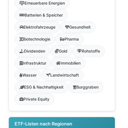
Erneuerbare Energien
Batterien & Speicher
Elektrofahrzeuge
Gesundheit
Biotechnologie
Pharma
Dividenden
Gold
Rohstoffe
Infrastruktur
Immobilien
Wasser
Landwirtschaft
ESG & Nachhaltigkeit
Burggraben
Private Equity
ETF-Listen nach Regionen