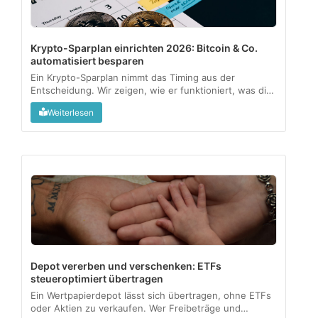
Krypto-Sparplan einrichten 2026: Bitcoin & Co.
automatisiert besparen
Ein Krypto-Sparplan nimmt das Timing aus der
Entscheidung. Wir zeigen, wie er funktioniert, was die
1-Jahres-Haltefrist steuerlich bedeutet und für wen
Weiterlesen
sich das wirklich lohnt....
Depot vererben und verschenken: ETFs
steueroptimiert übertragen
Ein Wertpapierdepot lässt sich übertragen, ohne ETFs
oder Aktien zu verkaufen. Wer Freibeträge und