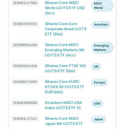
iShares Core MSCI
IE00B4L5Y983
MSCI
World UCITS ETF USD
World
(Acc)
iShares Core Euro
IE00B3F81R35
Anleihen
Corporate Bond UCITS
ETF (Dist)
iShares Core MSCI
IE00BKM4GZ66
Emerging
Emerging Markets IMI
Markets
UCITS ETF (Acc)
iShares Core FTSE 100
IE0005042456
UK
UCITS ETF (Dist)
iShares Core EURO
IE0008471009
Europa
STOXX 50 UCITS ETF
EUR (Dist)
Xtrackers MSCI USA
IE00BJ0KDR00
USA
Index UCITS ETF 1C
iShares Core MSCI
IE00B4L5YX21
Japan
Japan IMI UCITS ETF