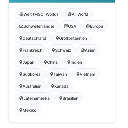
Welt (MSCI World)
All World
Schwellenländer
USA
Europa
Deutschland
Großbritannien
Frankreich
Schweiz
Asien
Japan
China
Indien
Südkorea
Taiwan
Vietnam
Australien
Kanada
Lateinamerika
Brasilien
Mexiko