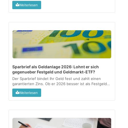
Meldepflichten kennt, gibt Vermögen steuerfrei an die
Weiterlesen
nächste Generation weiter....
Sparbrief als Geldanlage 2026: Lohnt er sich
gegenueber Festgeld und Geldmarkt-ETF?
Der Sparbrief bindet Ihr Geld fest und zahlt einen
garantierten Zins. Ob er 2026 besser ist als Festgeld
oder ein Geldmarkt-ETF, haengt an drei Fragen:
Weiterlesen
Verfuegbarkeit, Rendite nach Kosten und wie aktiv Sie
anlegen wollen....