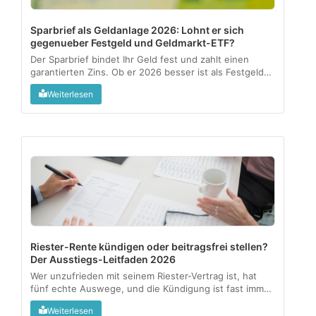
Sparbrief als Geldanlage 2026: Lohnt er sich
gegenueber Festgeld und Geldmarkt-ETF?
Der Sparbrief bindet Ihr Geld fest und zahlt einen
garantierten Zins. Ob er 2026 besser ist als Festgeld
oder ein Geldmarkt-ETF, haengt an drei Fragen:
Weiterlesen
Verfuegbarkeit, Rendite nach Kosten und wie aktiv Sie
anlegen wollen....
Riester-Rente kündigen oder beitragsfrei stellen?
Der Ausstiegs-Leitfaden 2026
Wer unzufrieden mit seinem Riester-Vertrag ist, hat
fünf echte Auswege, und die Kündigung ist fast immer
der teuerste. Dieser Leitfaden zeigt, was mit Zulagen
Weiterlesen
und Steuervorteilen passiert und welche Option zu