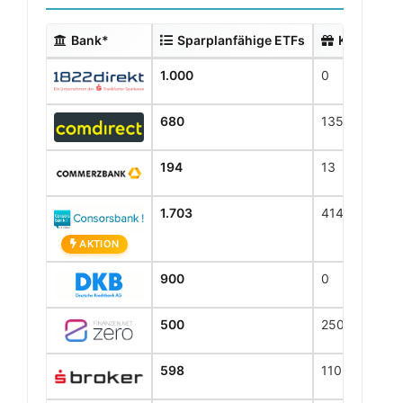
Bank*
Sparplanfähige ETFs
Kostenlos
1.000
0
680
135
194
13
1.703
414
AKTION
900
0
500
250
598
110