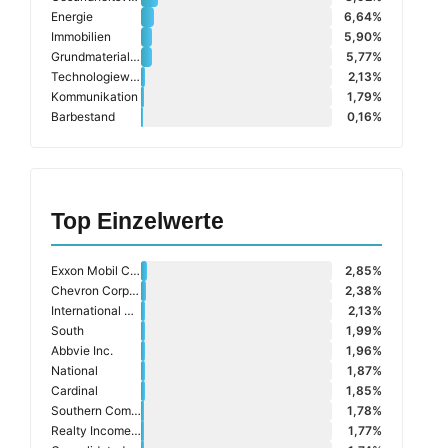
Energie
6,64%
Immobilien
5,90%
Grundmaterialien
5,77%
Technologiewerte
2,13%
Kommunikation
1,79%
Barbestand
0,16%
Top Einzelwerte
Exxon Mobil Corporation
2,85%
Chevron Corporation
2,38%
International Business Machines Corporation
2,13%
South
1,99%
Abbvie Inc.
1,96%
National
1,87%
Cardinal
1,85%
Southern Company
1,78%
Realty Income Corporation
1,77%