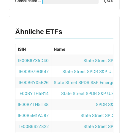
Consolidated Edison Inc.
1,74%
Ähnliche ETFs
ISIN
Name
IE00B6YX5D40
State Street SPDR S&P US
IE00B979GK47
State Street SPDR S&P U.S. Dividen
IE00B6YX5B26
State Street SPDR S&P Emerging Markets
IE00BYTH5R14
State Street SPDR S&P U.S. Dividend
IE00BYTH5T38
SPDR S&P Euro Div
IE00B5M1WJ87
State Street SPDR S&P Euro
IE00B6S2Z822
State Street SPDR S&P UK