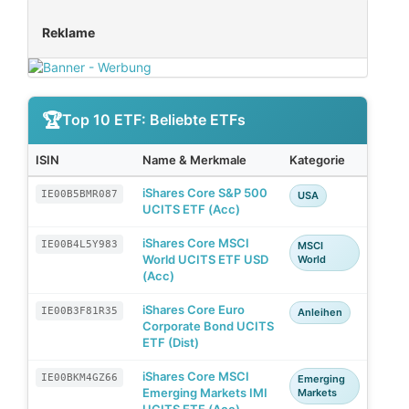
Reklame
Top 10 ETF: Beliebte ETFs
ISIN
Name & Merkmale
Kategorie
iShares Core S&P 500
IE00B5BMR087
USA
UCITS ETF (Acc)
iShares Core MSCI
IE00B4L5Y983
MSCI
World UCITS ETF USD
World
(Acc)
iShares Core Euro
IE00B3F81R35
Anleihen
Corporate Bond UCITS
ETF (Dist)
iShares Core MSCI
IE00BKM4GZ66
Emerging
Emerging Markets IMI
Markets
UCITS ETF (Acc)