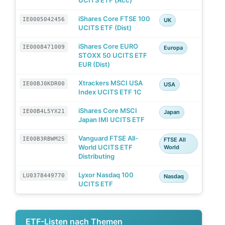
iShares Core FTSE 100
IE0005042456
UK
UCITS ETF (Dist)
iShares Core EURO
IE0008471009
Europa
STOXX 50 UCITS ETF
EUR (Dist)
Xtrackers MSCI USA
IE00BJ0KDR00
USA
Index UCITS ETF 1C
iShares Core MSCI
IE00B4L5YX21
Japan
Japan IMI UCITS ETF
Vanguard FTSE All-
IE00B3RBWM25
FTSE All
World UCITS ETF
World
Distributing
Lyxor Nasdaq 100
LU0378449770
Nasdaq
UCITS ETF
ETF-Listen nach Themen