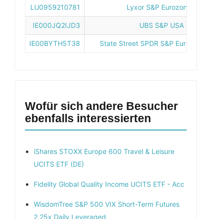
LU0959210781
Lyxor S&P Eurozone ESG Divi
IE000JQ2IJD3
UBS S&P USA Dividend Ar
IE00BYTH5T38
State Street SPDR S&P Euro Dividend
Wofür sich andere Besucher
ebenfalls interessierten
iShares STOXX Europe 600 Travel & Leisure
UCITS ETF (DE)
Fidelity Global Quality Income UCITS ETF - Acc
WisdomTree S&P 500 VIX Short-Term Futures
2.25x Daily Leveraged