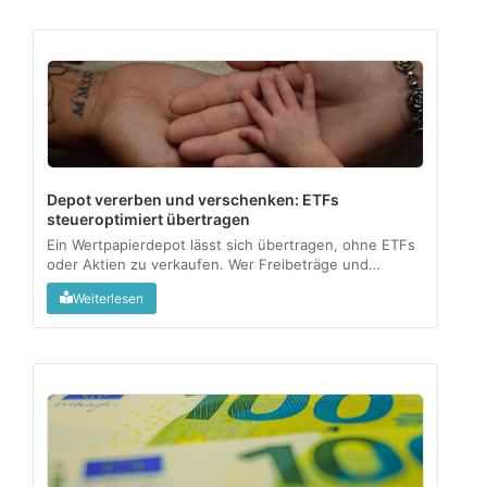
Depot vererben und verschenken: ETFs
steueroptimiert übertragen
Ein Wertpapierdepot lässt sich übertragen, ohne ETFs
oder Aktien zu verkaufen. Wer Freibeträge und
Meldepflichten kennt, gibt Vermögen steuerfrei an die
Weiterlesen
nächste Generation weiter....