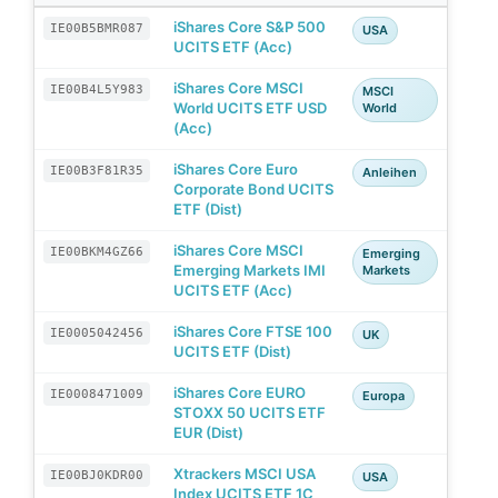
iShares Core S&P 500
IE00B5BMR087
USA
UCITS ETF (Acc)
iShares Core MSCI
IE00B4L5Y983
MSCI
World UCITS ETF USD
World
(Acc)
iShares Core Euro
IE00B3F81R35
Anleihen
Corporate Bond UCITS
ETF (Dist)
iShares Core MSCI
IE00BKM4GZ66
Emerging
Emerging Markets IMI
Markets
UCITS ETF (Acc)
iShares Core FTSE 100
IE0005042456
UK
UCITS ETF (Dist)
iShares Core EURO
IE0008471009
Europa
STOXX 50 UCITS ETF
EUR (Dist)
Xtrackers MSCI USA
IE00BJ0KDR00
USA
Index UCITS ETF 1C