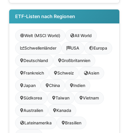
ETF-Listen nach Regionen
Welt (MSCI World)
All World
Schwellenländer
USA
Europa
Deutschland
Großbritannien
Frankreich
Schweiz
Asien
Japan
China
Indien
Südkorea
Taiwan
Vietnam
Australien
Kanada
Lateinamerika
Brasilien