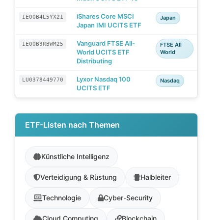
iShares Core MSCI
IE00B4L5YX21
Japan
Japan IMI UCITS ETF
Vanguard FTSE All-
IE00B3RBWM25
FTSE All
World UCITS ETF
World
Distributing
Lyxor Nasdaq 100
LU0378449770
Nasdaq
UCITS ETF
ETF-Listen nach Themen
Künstliche Intelligenz
Verteidigung & Rüstung
Halbleiter
Technologie
Cyber-Security
Cloud Computing
Blockchain