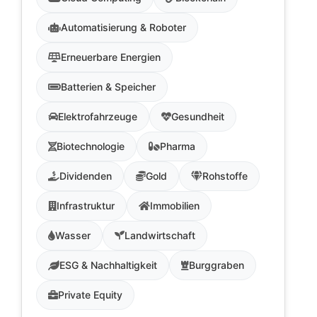
Automatisierung & Roboter
Erneuerbare Energien
Batterien & Speicher
Elektrofahrzeuge
Gesundheit
Biotechnologie
Pharma
Dividenden
Gold
Rohstoffe
Infrastruktur
Immobilien
Wasser
Landwirtschaft
ESG & Nachhaltigkeit
Burggraben
Private Equity