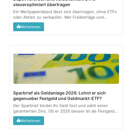
steueroptimiert übertragen
Ein Wertpapierdepot lässt sich übertragen, ohne ETFs
oder Aktien zu verkaufen. Wer Freibeträge und
Meldepflichten kennt, gibt Vermögen steuerfrei an die
Weiterlesen
nächste Generation weiter....
Sparbrief als Geldanlage 2026: Lohnt er sich
gegenueber Festgeld und Geldmarkt-ETF?
Der Sparbrief bindet Ihr Geld fest und zahlt einen
garantierten Zins. Ob er 2026 besser ist als Festgeld
oder ein Geldmarkt-ETF, haengt an drei Fragen:
Weiterlesen
Verfuegbarkeit, Rendite nach Kosten und wie aktiv Sie
anlegen wollen....