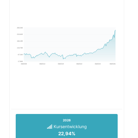
265.04€
215.62€
166.19€
116.76€
67.33€
17.90€
08/2009
08/2014
08/2019
06/2022
06/2024
08/2026
2026
Kursentwicklung
22,94%