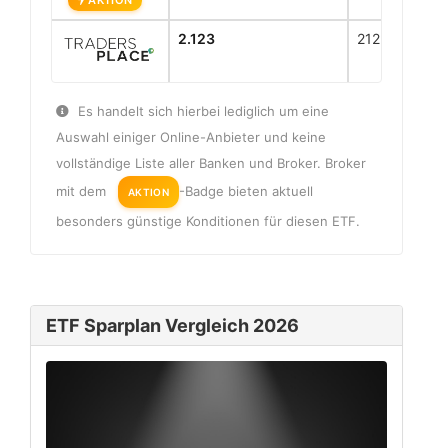
AKTION
2.123
2123
Es handelt sich hierbei lediglich um eine
Auswahl einiger Online-Anbieter und keine
vollständige Liste aller Banken und Broker. Broker
mit dem
-Badge bieten aktuell
AKTION
besonders günstige Konditionen für diesen ETF.
ETF Sparplan Vergleich 2026