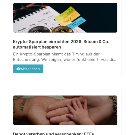
Krypto-Sparplan einrichten 2026: Bitcoin & Co.
automatisiert besparen
Ein Krypto-Sparplan nimmt das Timing aus der
Entscheidung. Wir zeigen, wie er funktioniert, was die
1-Jahres-Haltefrist steuerlich bedeutet und für wen
Weiterlesen
sich das wirklich lohnt....
Depot vererben und verschenken: ETFs