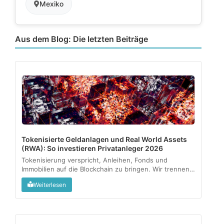
Mexiko
Aus dem Blog: Die letzten Beiträge
Tokenisierte Geldanlagen und Real World Assets
(RWA): So investieren Privatanleger 2026
Tokenisierung verspricht, Anleihen, Fonds und
Immobilien auf die Blockchain zu bringen. Wir trennen
regulierte Angebote vom Graumarkt und zeigen, was
Weiterlesen
als kleine Beimischung sinnvoll sein kann....