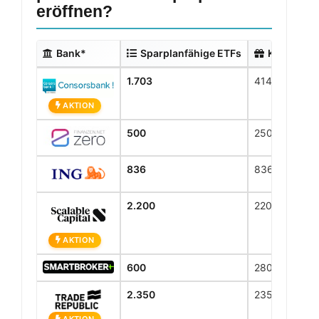
eröffnen?
Bank*
Sparplanfähige ETFs
Kostenlos
1.703
414
AKTION
500
250
836
836
2.200
2200
AKTION
600
280
2.350
2350