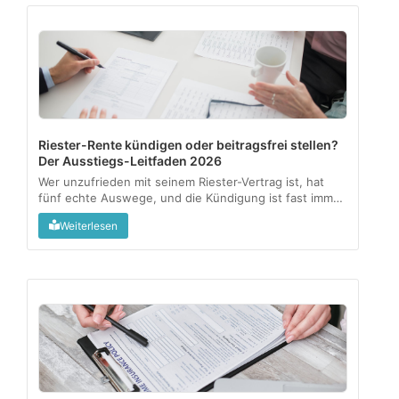
Riester-Rente kündigen oder beitragsfrei stellen?
Der Ausstiegs-Leitfaden 2026
Wer unzufrieden mit seinem Riester-Vertrag ist, hat
fünf echte Auswege, und die Kündigung ist fast immer
der teuerste. Dieser Leitfaden zeigt, was mit Zulagen
Weiterlesen
und Steuervorteilen passiert und welche Option zu
welcher Lebenssituation passt....