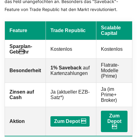
das Feld unangefochten an. Besonders das "Saveback"-
Feature von Trade Republic hat den Markt revolutioniert.
Scalable
Feature
Trade Republic
Capital
Sparplan-
Kostenlos
Kostenlos
Gebhr
Flatrate-
1% Saveback
auf
Besonderheit
Modelle
Kartenzahlungen
(Prime)
Ja (im
Zinsen auf
Ja (aktueller EZB-
Prime+
Cash
Satz*)
Broker)
Zum
Aktion
Zum Depot 
Depot
