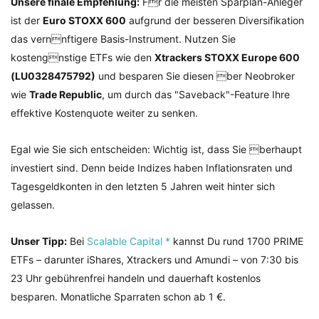
Unsere finale Empfehlung:
Fr die meisten Sparplan-Anleger
ist der
Euro STOXX 600
aufgrund der besseren Diversifikation
das vernnftigere Basis-Instrument. Nutzen Sie
kostengnstige ETFs wie den
Xtrackers STOXX Europe 600
(LU0328475792)
und besparen Sie diesen ber Neobroker
wie
Trade Republic
, um durch das "Saveback"-Feature Ihre
effektive Kostenquote weiter zu senken.
Egal wie Sie sich entscheiden: Wichtig ist, dass Sie berhaupt
investiert sind. Denn beide Indizes haben Inflationsraten und
Tagesgeldkonten in den letzten 5 Jahren weit hinter sich
gelassen.
Unser Tipp:
Bei
Scalable Capital *
kannst Du rund 1700 PRIME
ETFs – darunter iShares, Xtrackers und Amundi – von 7:30 bis
23 Uhr gebührenfrei handeln und dauerhaft kostenlos
besparen. Monatliche Sparraten schon ab 1 €.