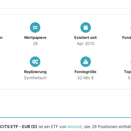
hr
Wertpapiere
Existiert seit
Fon
29
Apr 2010
n
Replizierung
Fondsgröße
Top
Synthetisch
32 Mio €
5
CITS ETF - EUR (D)
ist ein ETF von
Amundi
, der 29 Positionen enthä