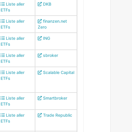
Liste aller
DKB
ETFs
Liste aller
finanzen.net
ETFs
Zero
Liste aller
ING
ETFs
Liste aller
sbroker
ETFs
Liste aller
Scalable Capital
ETFs
Liste aller
Smartbroker
ETFs
Liste aller
Trade Republic
ETFs