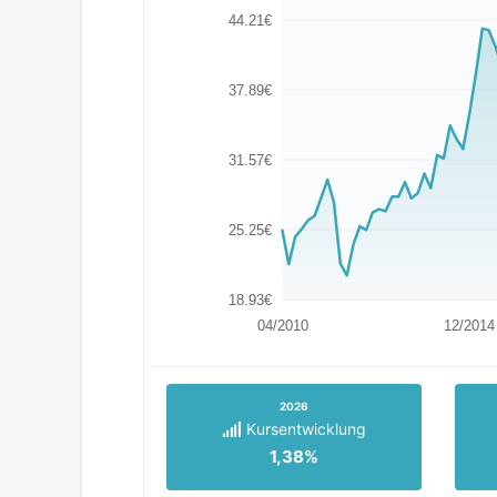
44.21€
37.89€
31.57€
25.25€
18.93€
04/2010
12/2014
2026
Kursentwicklung
1,38%