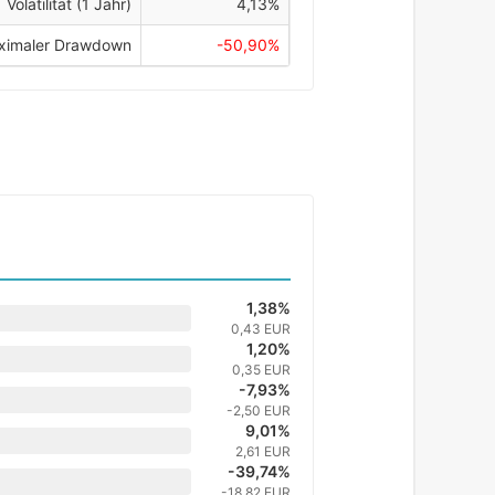
Volatilität (1 Jahr)
4,13%
ximaler Drawdown
-50,90%
1,38%
0,43 EUR
1,20%
0,35 EUR
-7,93%
-2,50 EUR
9,01%
2,61 EUR
-39,74%
-18,82 EUR