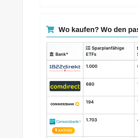
Wo kaufen? Wo den pas
Sparplanfähige
Bank*
ETFs
1.000
680
194
1.703
AKTION