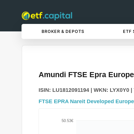
BROKER & DEPOTS
ETF
Amundi FTSE Epra Europe 
ISIN: LU1812091194 | WKN: LYX0Y0 | T
FTSE EPRA Nareit Developed Europe
50.53€