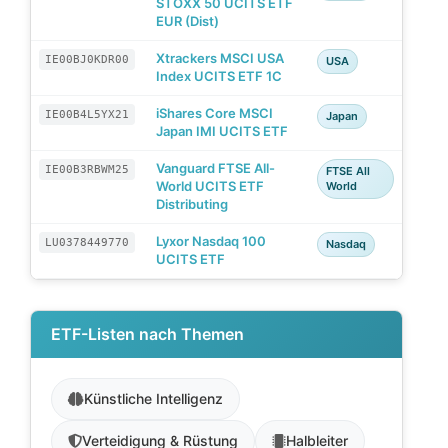
STOXX 50 UCITS ETF
EUR (Dist)
Xtrackers MSCI USA
IE00BJ0KDR00
USA
Index UCITS ETF 1C
iShares Core MSCI
IE00B4L5YX21
Japan
Japan IMI UCITS ETF
Vanguard FTSE All-
IE00B3RBWM25
FTSE All
World UCITS ETF
World
Distributing
Lyxor Nasdaq 100
LU0378449770
Nasdaq
UCITS ETF
ETF-Listen nach Themen
Künstliche Intelligenz
Verteidigung & Rüstung
Halbleiter