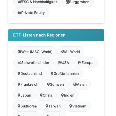
ESG & Nachhaltigkeit
Burggraben
Private Equity
ETF-Listen nach Regionen
Welt (MSCI World)
All World
Schwellenländer
USA
Europa
Deutschland
Großbritannien
Frankreich
Schweiz
Asien
Japan
China
Indien
Südkorea
Taiwan
Vietnam