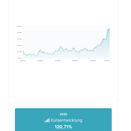
43.50€
35.46€
27.42€
19.38€
11.35€
3.31€
02/2013
07/2016
01/2020
05/2022
02/2024
11/2025
2025
Kursentwicklung
120,71%