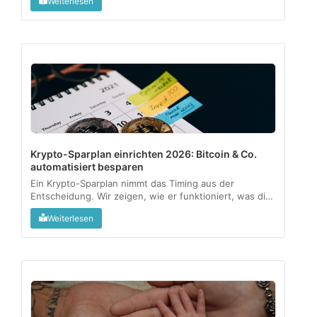
Weiterlesen
als kleine Beimischung sinnvoll sein kann....
Krypto-Sparplan einrichten 2026: Bitcoin & Co.
automatisiert besparen
Ein Krypto-Sparplan nimmt das Timing aus der
Entscheidung. Wir zeigen, wie er funktioniert, was die
1-Jahres-Haltefrist steuerlich bedeutet und für wen
Weiterlesen
sich das wirklich lohnt....