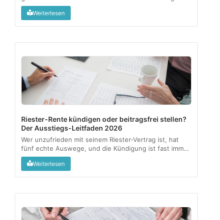
oder ein Geldmarkt-ETF, haengt an drei Fragen:
Weiterlesen
Verfuegbarkeit, Rendite nach Kosten und wie aktiv Sie
anlegen wollen....
Riester-Rente kündigen oder beitragsfrei stellen?
Der Ausstiegs-Leitfaden 2026
Wer unzufrieden mit seinem Riester-Vertrag ist, hat
fünf echte Auswege, und die Kündigung ist fast immer
der teuerste. Dieser Leitfaden zeigt, was mit Zulagen
Weiterlesen
und Steuervorteilen passiert und welche Option zu
welcher Lebenssituation passt....