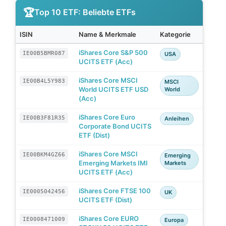
Top 10 ETF: Beliebte ETFs
ISIN
Name & Merkmale
Kategorie
iShares Core S&P 500
IE00B5BMR087
USA
UCITS ETF (Acc)
iShares Core MSCI
IE00B4L5Y983
MSCI
World UCITS ETF USD
World
(Acc)
iShares Core Euro
IE00B3F81R35
Anleihen
Corporate Bond UCITS
ETF (Dist)
iShares Core MSCI
IE00BKM4GZ66
Emerging
Emerging Markets IMI
Markets
UCITS ETF (Acc)
iShares Core FTSE 100
IE0005042456
UK
UCITS ETF (Dist)
iShares Core EURO
IE0008471009
Europa