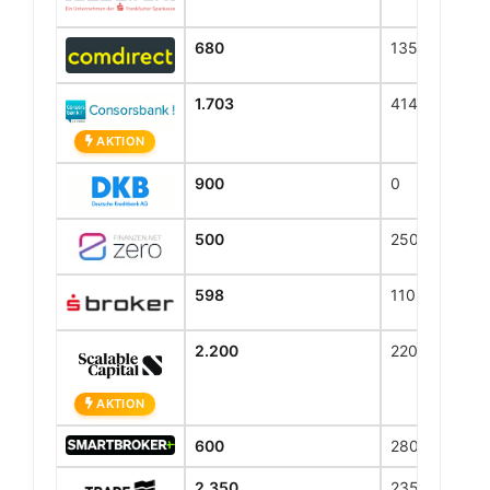
680
135
1.703
414
AKTION
900
0
500
250
598
110
2.200
2200
AKTION
600
280
2.350
2350