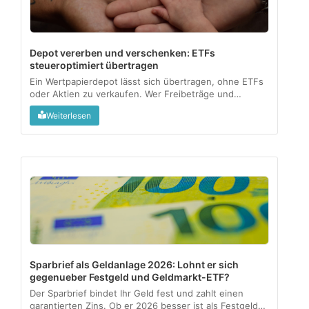
Depot vererben und verschenken: ETFs
steueroptimiert übertragen
Ein Wertpapierdepot lässt sich übertragen, ohne ETFs
oder Aktien zu verkaufen. Wer Freibeträge und
Meldepflichten kennt, gibt Vermögen steuerfrei an die
Weiterlesen
nächste Generation weiter....
Sparbrief als Geldanlage 2026: Lohnt er sich
gegenueber Festgeld und Geldmarkt-ETF?
Der Sparbrief bindet Ihr Geld fest und zahlt einen
garantierten Zins. Ob er 2026 besser ist als Festgeld