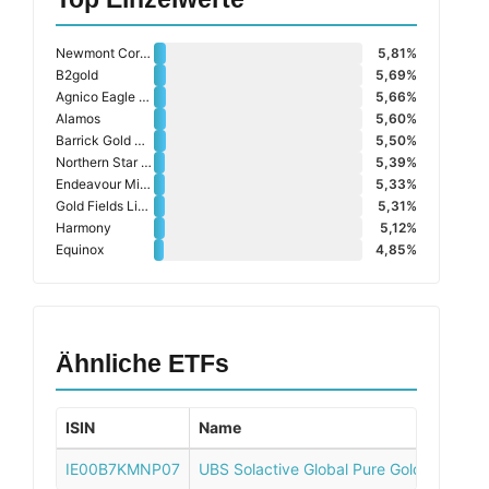
Newmont Corporation
5,81%
B2gold
5,69%
Agnico Eagle Mines Limited
5,66%
Alamos
5,60%
Barrick Gold Corporation
5,50%
Northern Star Resources Ltd
5,39%
Endeavour Mining Plc
5,33%
Gold Fields Limited Sponsored Adr
5,31%
Harmony
5,12%
Equinox
4,85%
Ähnliche ETFs
ISIN
Name
IE00B7KMNP07
UBS Solactive Global Pure Gold Miners 