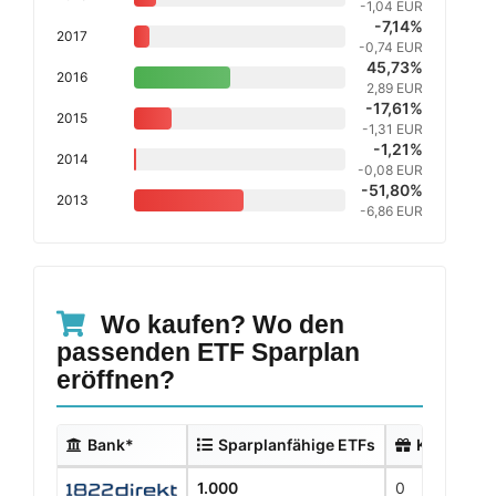
-1,04 EUR
-7,14%
2017
-0,74 EUR
45,73%
2016
2,89 EUR
-17,61%
2015
-1,31 EUR
-1,21%
2014
-0,08 EUR
-51,80%
2013
-6,86 EUR
Wo kaufen? Wo den
passenden ETF Sparplan
eröffnen?
Bank*
Sparplanfähige ETFs
Kostenlos
1.000
0