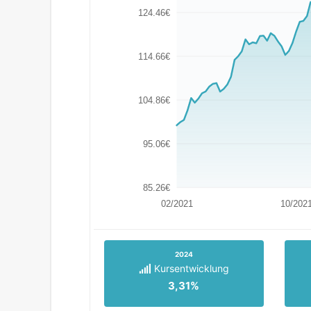
124.46€
114.66€
104.86€
95.06€
85.26€
02/2021
10/202
2024
Kursentwicklung
3,31%