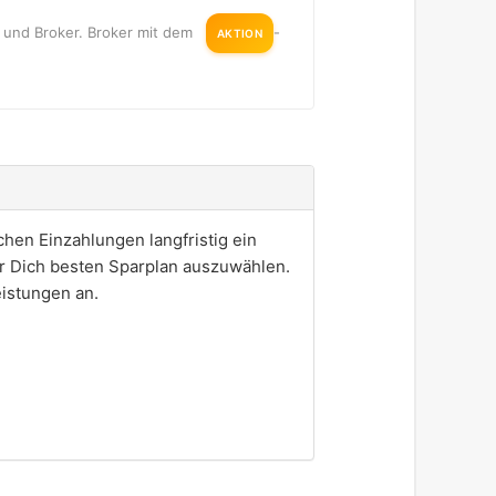
en und Broker. Broker mit dem
-
AKTION
hen Einzahlungen langfristig ein
ür Dich besten Sparplan auszuwählen.
istungen an.