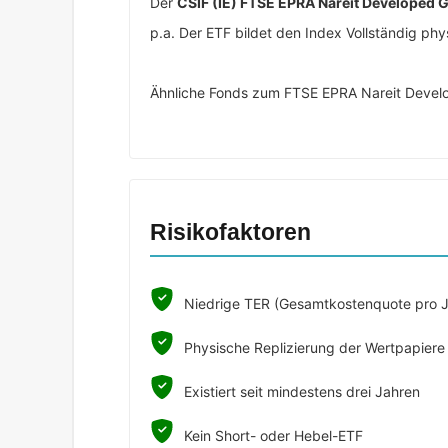
Der
CSIF (IE) FTSE EPRA Nareit Developed 
p.a. Der ETF bildet den Index Vollständig ph
Ähnliche Fonds zum FTSE EPRA Nareit Develo
Risikofaktoren
Niedrige TER (Gesamtkostenquote pro J
Physische Replizierung der Wertpapiere
Existiert seit mindestens drei Jahren
Kein Short- oder Hebel-ETF