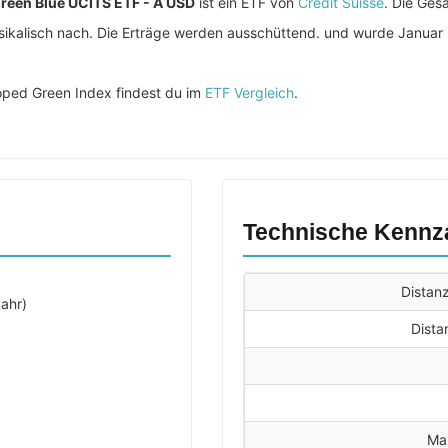
Green Blue UCITS ETF - A USD
ist ein ETF von
Credit Suisse
. Die Ges
ysikalisch nach. Die Erträge werden ausschüttend. und wurde Januar
ped Green Index findest du im
ETF Vergleich
.
Technische Kennz
Distan
ahr)
Dista
Ma