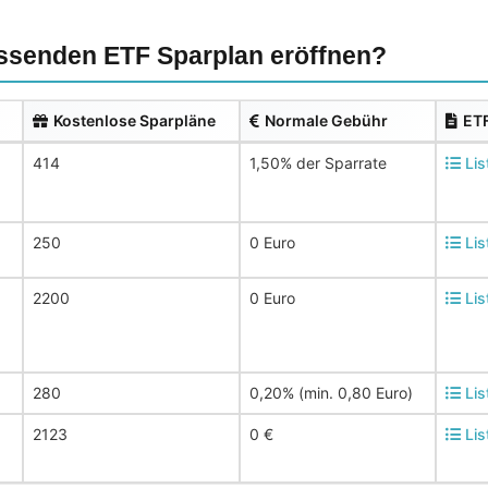
senden ETF Sparplan eröffnen?
Kostenlose Sparpläne
Normale Gebühr
ETF
414
1,50% der Sparrate
Lis
250
0 Euro
Lis
2200
0 Euro
Lis
280
0,20% (min. 0,80 Euro)
Lis
2123
0 €
Lis