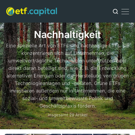
Nachhaltigkeit
Eine spezielle Art von ETFs sind nachhaltige ETFs. Sie
konzentrieren sich auf Unternehmen, die
umweltverträgliche Technologien unterstützen oder
direkt daran beteiligt sind, wie z. B. die Entwicklung
alternativer Energien oder die Herstellung von grünen
Technologieanlagen und -geräten. Grüne ETFs
investieren außerdem nur in Unternehmen, die eine
sozial- und umweltbewusste Politik und
Geschäftspraxis fördern.
Insgesamt 29 Artikel