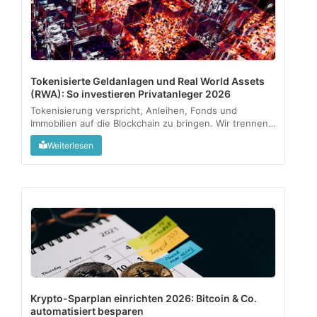
Tokenisierte Geldanlagen und Real World Assets
(RWA): So investieren Privatanleger 2026
Tokenisierung verspricht, Anleihen, Fonds und
Immobilien auf die Blockchain zu bringen. Wir trennen
regulierte Angebote vom Graumarkt und zeigen, was
Weiterlesen
als kleine Beimischung sinnvoll sein kann....
Krypto-Sparplan einrichten 2026: Bitcoin & Co.
automatisiert besparen