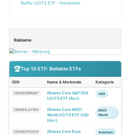
Buffer UCITS ETF - November
Reklame
Top 10 ETF: Beliebte ETFs
ISIN
Name & Merkmale
Kategorie
iShares Core S&P 500
IE00B5BMR087
USA
UCITS ETF (Acc)
iShares Core MSCI
IE00B4L5Y983
MSCI
World UCITS ETF USD
World
(Acc)
iShares Core Euro
IE00B3F81R35
Anleihen