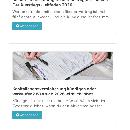
Der Ausstiegs-Leitfaden 2026
Wer unzufrieden mit seinem Riester-Vertrag ist, hat
fünf echte Auswege, und die Kündigung ist fast immer
der teuerste. Dieser Leitfaden zeigt, was mit Zulagen
Weiterlesen
und Steuervorteilen passiert und welche Option zu
welcher Lebenssituation passt....
Kapitallebensversicherung kündigen oder
verkaufen? Was sich 2026 wirklich lohnt
Kündigen ist fast nie die beste Wahl. Wann sich der
Zweitmarkt lohnt, wann du den Altvertrag besser
behältst, und wo die Steuerfalle lauert....
Weiterlesen