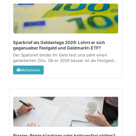
Sparbrief als Geldanlage 2026: Lohnt er sich
gegenueber Festgeld und Geldmarkt-ETF?
Der Sparbrief bindet Ihr Geld fest und zahlt einen
garantierten Zins. Ob er 2026 besser ist als Festgeld
oder ein Geldmarkt-ETF, haengt an drei Fragen:
Weiterlesen
Verfuegbarkeit, Rendite nach Kosten und wie aktiv Sie
anlegen wollen....
Riester-Rente kündigen oder beitragsfrei stellen?