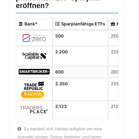
eröffnen?
Bank*
Sparplanfähige ETFs
Kostenlos
500
250
2.200
2200
600
280
2.350
2350
AKTION
2.123
2123
Es handelt sich hierbei lediglich um eine
Auswahl einiger Online-Anbieter und keine