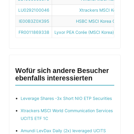
LU0292100046
Xtrackers MSCI Korea UCIT
IE00B3Z0X395
HSBC MSCI Korea Capped U
FR0011869338
Lyxor PEA Corée (MSCI Korea) UCITS ETF
Wofür sich andere Besucher
ebenfalls interessierten
Leverage Shares -3x Short NIO ETP Securities
Xtrackers MSCI World Communication Services
UCITS ETF 1C
Amundi LevDax Daily (2x) leveraged UCITS