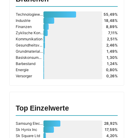
Technologiewerte
55,49%
Industrie
18,48%
Finanzen
8,89%
Zyklische Konsumgüter
7,11%
Kommunikation
2,51%
Gesundheitsversorgung
2,46%
Grundmaterialien
1,49%
Basiskonsumgüter
1,30%
Barbestand
1,24%
Energie
0,80%
Versorger
0,26%
Top Einzelwerte
Samsung Electronics Ltd
28,92%
Sk Hynix Inc
17,59%
Sk Square Ltd
4,20%