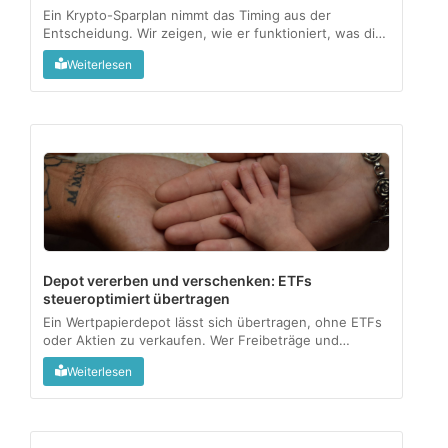
Ein Krypto-Sparplan nimmt das Timing aus der
Entscheidung. Wir zeigen, wie er funktioniert, was die
1-Jahres-Haltefrist steuerlich bedeutet und für wen
Weiterlesen
sich das wirklich lohnt....
Depot vererben und verschenken: ETFs
steueroptimiert übertragen
Ein Wertpapierdepot lässt sich übertragen, ohne ETFs
oder Aktien zu verkaufen. Wer Freibeträge und
Meldepflichten kennt, gibt Vermögen steuerfrei an die
Weiterlesen
nächste Generation weiter....