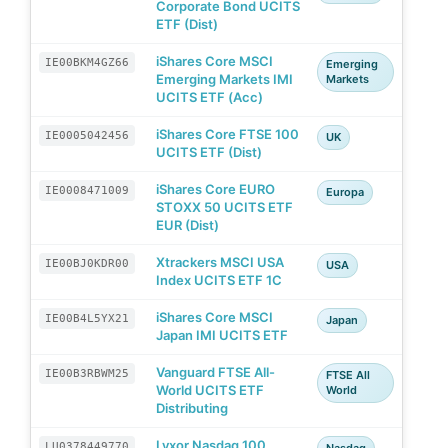
Corporate Bond UCITS
ETF (Dist)
iShares Core MSCI
IE00BKM4GZ66
Emerging
Emerging Markets IMI
Markets
UCITS ETF (Acc)
iShares Core FTSE 100
IE0005042456
UK
UCITS ETF (Dist)
iShares Core EURO
IE0008471009
Europa
STOXX 50 UCITS ETF
EUR (Dist)
Xtrackers MSCI USA
IE00BJ0KDR00
USA
Index UCITS ETF 1C
iShares Core MSCI
IE00B4L5YX21
Japan
Japan IMI UCITS ETF
Vanguard FTSE All-
IE00B3RBWM25
FTSE All
World UCITS ETF
World
Distributing
Lyxor Nasdaq 100
LU0378449770
Nasdaq