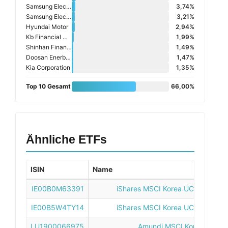
Samsung Electro Mechanics Ltd
3,74%
Samsung Electronics Non Voting Pre
3,21%
Hyundai Motor
2,94%
Kb Financial Group Inc
1,99%
Shinhan Financial Group Ltd
1,49%
Doosan Enerbility Ltd
1,47%
Kia Corporation
1,35%
Top 10 Gesamt
66,00%
Ähnliche ETFs
ISIN
Name
IE00B0M63391
iShares MSCI Korea UCITS ETF US
IE00B5W4TY14
iShares MSCI Korea UCITS ETF U
LU1900066975
Amundi MSCI Korea UCITS