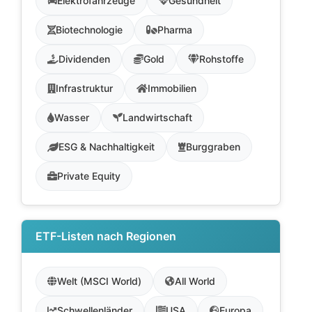
Elektrofahrzeuge
Gesundheit
Biotechnologie
Pharma
Dividenden
Gold
Rohstoffe
Infrastruktur
Immobilien
Wasser
Landwirtschaft
ESG & Nachhaltigkeit
Burggraben
Private Equity
ETF-Listen nach Regionen
Welt (MSCI World)
All World
Schwellenländer
USA
Europa