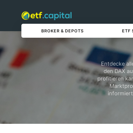
BROKER & DEPOTS
ETF
Entdecke all
den DAX auf
profitieren k
Marktpro
informiert