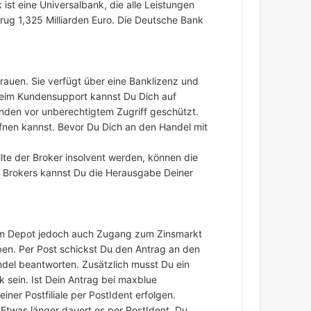
ist eine Universalbank, die alle Leistungen
ug 1,325 Milliarden Euro. Die Deutsche Bank
rauen. Sie verfügt über eine Banklizenz und
 beim Kundensupport kannst Du Dich auf
Kunden vor unberechtigtem Zugriff geschützt.
ffnen kannst. Bevor Du Dich an den Handel mit
lte der Broker insolvent werden, können die
s Brokers kannst Du die Herausgabe Deiner
sem Depot jedoch auch Zugang zum Zinsmarkt
ben. Per Post schickst Du den Antrag an den
del beantworten. Zusätzlich musst Du ein
 sein. Ist Dein Antrag bei maxblue
iner Postfiliale per PostIdent erfolgen.
 Etwas länger dauert es per PostIdent. Du