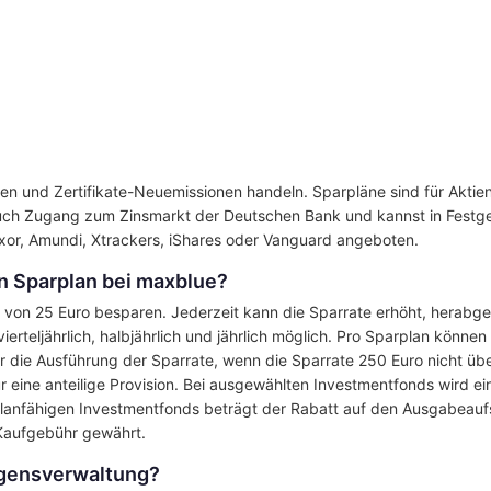
n und Zertifikate-Neuemissionen handeln. Sparpläne sind für Aktien
uch Zugang zum Zinsmarkt der Deutschen Bank und kannst in Festgel
or, Amundi, Xtrackers, iShares oder Vanguard angeboten.
n Sparplan bei maxblue?
e von 25 Euro besparen. Jederzeit kann die Sparrate erhöht, herabg
vierteljährlich, halbjährlich und jährlich möglich. Pro Sparplan könne
 die Ausführung der Sparrate, wenn die Sparrate 250 Euro nicht übe
r eine anteilige Provision. Bei ausgewählten Investmentfonds wird e
anfähigen Investmentfonds beträgt der Rabatt auf den Ausgabeaufsc
 Kaufgebühr gewährt.
mögensverwaltung?