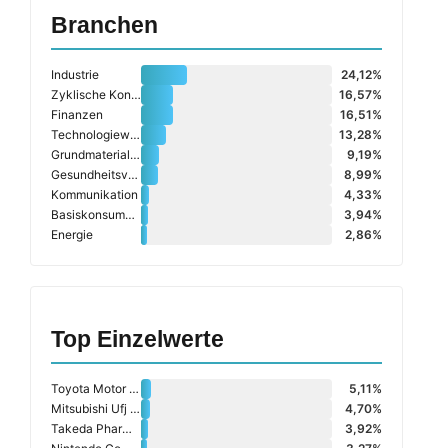
Branchen
Industrie
24,12%
Zyklische Konsumgüter
16,57%
Finanzen
16,51%
Technologiewerte
13,28%
Grundmaterialien
9,19%
Gesundheitsversorgung
8,99%
Kommunikation
4,33%
Basiskonsumgüter
3,94%
Energie
2,86%
Top Einzelwerte
Toyota Motor Corp.
5,11%
Mitsubishi Ufj Financial Group Inc.
4,70%
Takeda Pharmaceutical Co. Ltd.
3,92%