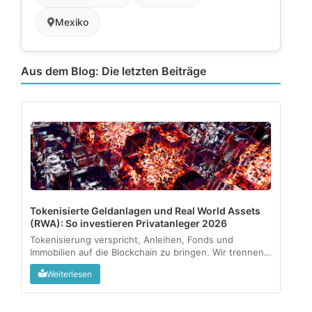
Mexiko
Aus dem Blog: Die letzten Beiträge
Tokenisierte Geldanlagen und Real World Assets
(RWA): So investieren Privatanleger 2026
Tokenisierung verspricht, Anleihen, Fonds und
Immobilien auf die Blockchain zu bringen. Wir trennen
regulierte Angebote vom Graumarkt und zeigen, was
Weiterlesen
als kleine Beimischung sinnvoll sein kann....