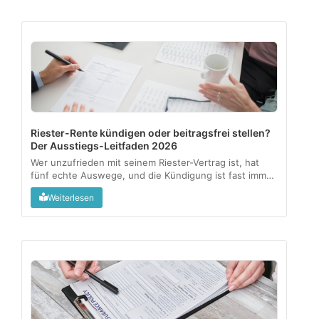
Riester-Rente kündigen oder beitragsfrei stellen?
Der Ausstiegs-Leitfaden 2026
Wer unzufrieden mit seinem Riester-Vertrag ist, hat
fünf echte Auswege, und die Kündigung ist fast immer
der teuerste. Dieser Leitfaden zeigt, was mit Zulagen
Weiterlesen
und Steuervorteilen passiert und welche Option zu
welcher Lebenssituation passt....