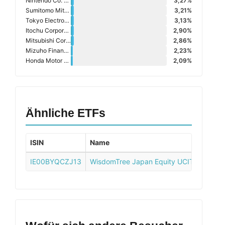
Nintendo Co. Ltd.
3,27%
Sumitomo Mitsui Financial Group Inc.
3,21%
Tokyo Electron Ltd.
3,13%
Itochu Corporation
2,90%
Mitsubishi Corporation
2,86%
Mizuho Financial Group Inc.
2,23%
Honda Motor Co. Ltd.
2,09%
Ähnliche ETFs
ISIN
Name
IE00BYQCZJ13
WisdomTree Japan Equity UCITS ETF - 