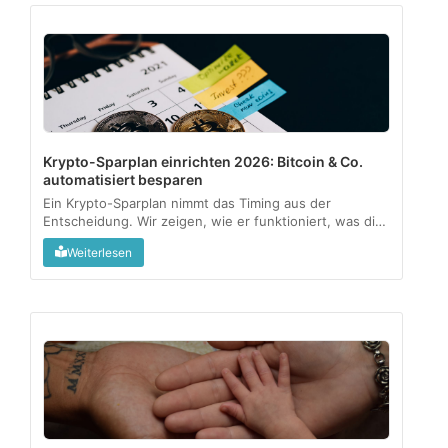
Krypto-Sparplan einrichten 2026: Bitcoin & Co.
automatisiert besparen
Ein Krypto-Sparplan nimmt das Timing aus der
Entscheidung. Wir zeigen, wie er funktioniert, was die
1-Jahres-Haltefrist steuerlich bedeutet und für wen
Weiterlesen
sich das wirklich lohnt....