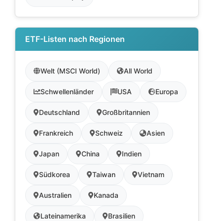
ETF-Listen nach Regionen
Welt (MSCI World)
All World
Schwellenländer
USA
Europa
Deutschland
Großbritannien
Frankreich
Schweiz
Asien
Japan
China
Indien
Südkorea
Taiwan
Vietnam
Australien
Kanada
Lateinamerika
Brasilien