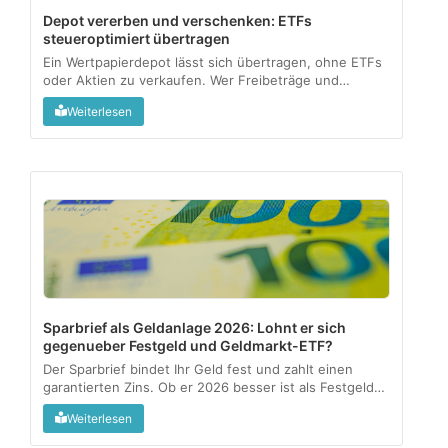
Depot vererben und verschenken: ETFs
steueroptimiert übertragen
Ein Wertpapierdepot lässt sich übertragen, ohne ETFs
oder Aktien zu verkaufen. Wer Freibeträge und
Meldepflichten kennt, gibt Vermögen steuerfrei an die
Weiterlesen
nächste Generation weiter....
Sparbrief als Geldanlage 2026: Lohnt er sich
gegenueber Festgeld und Geldmarkt-ETF?
Der Sparbrief bindet Ihr Geld fest und zahlt einen
garantierten Zins. Ob er 2026 besser ist als Festgeld
oder ein Geldmarkt-ETF, haengt an drei Fragen:
Weiterlesen
Verfuegbarkeit, Rendite nach Kosten und wie aktiv Sie
anlegen wollen....