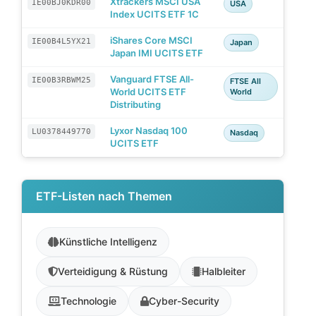
Xtrackers MSCI USA
IE00BJ0KDR00
USA
Index UCITS ETF 1C
iShares Core MSCI
IE00B4L5YX21
Japan
Japan IMI UCITS ETF
Vanguard FTSE All-
IE00B3RBWM25
FTSE All
World UCITS ETF
World
Distributing
Lyxor Nasdaq 100
LU0378449770
Nasdaq
UCITS ETF
ETF-Listen nach Themen
Künstliche Intelligenz
Verteidigung & Rüstung
Halbleiter
Technologie
Cyber-Security