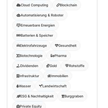
Cloud Computing
Blockchain
Automatisierung & Roboter
Erneuerbare Energien
Batterien & Speicher
Elektrofahrzeuge
Gesundheit
Biotechnologie
Pharma
Dividenden
Gold
Rohstoffe
Infrastruktur
Immobilien
Wasser
Landwirtschaft
ESG & Nachhaltigkeit
Burggraben
Private Equity