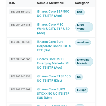
ISIN
Name & Merkmale
Kategorie
iShares Core S&P 500
IE00B5BMR087
USA
UCITS ETF (Acc)
iShares Core MSCI
IE00B4L5Y983
MSCI
World UCITS ETF USD
World
(Acc)
iShares Core Euro
IE00B3F81R35
Anleihen
Corporate Bond UCITS
ETF (Dist)
iShares Core MSCI
IE00BKM4GZ66
Emerging
Emerging Markets IMI
Markets
UCITS ETF (Acc)
iShares Core FTSE 100
IE0005042456
UK
UCITS ETF (Dist)
iShares Core EURO
IE0008471009
Europa
STOXX 50 UCITS ETF
EUR (Dist)