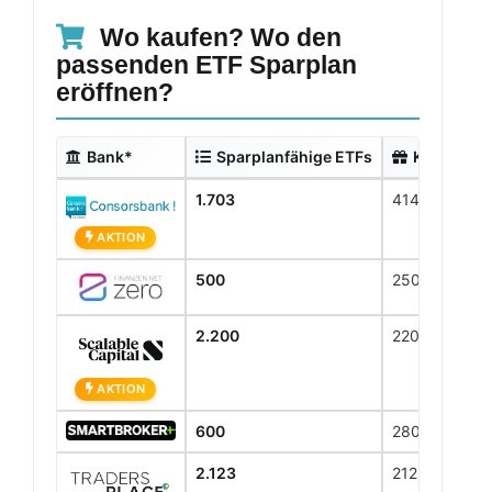
Wo kaufen? Wo den
passenden ETF Sparplan
eröffnen?
Bank*
Sparplanfähige ETFs
Kostenlos
1.703
414
AKTION
500
250
2.200
2200
AKTION
600
280
2.123
2123