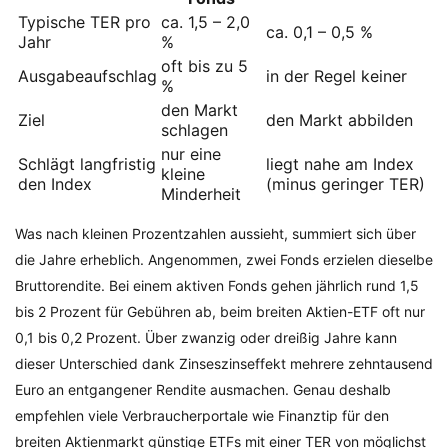
Typische TER pro
ca. 1,5 – 2,0
ca. 0,1 – 0,5 %
Jahr
%
oft bis zu 5
Ausgabeaufschlag
in der Regel keiner
%
den Markt
Ziel
den Markt abbilden
schlagen
nur eine
Schlägt langfristig
liegt nahe am Index
kleine
den Index
(minus geringer TER)
Minderheit
Was nach kleinen Prozentzahlen aussieht, summiert sich über
die Jahre erheblich. Angenommen, zwei Fonds erzielen dieselbe
Bruttorendite. Bei einem aktiven Fonds gehen jährlich rund 1,5
bis 2 Prozent für Gebühren ab, beim breiten Aktien-ETF oft nur
0,1 bis 0,2 Prozent. Über zwanzig oder dreißig Jahre kann
dieser Unterschied dank Zinseszinseffekt mehrere zehntausend
Euro an entgangener Rendite ausmachen. Genau deshalb
empfehlen viele Verbraucherportale wie Finanztip für den
breiten Aktienmarkt günstige ETFs mit einer TER von möglichst