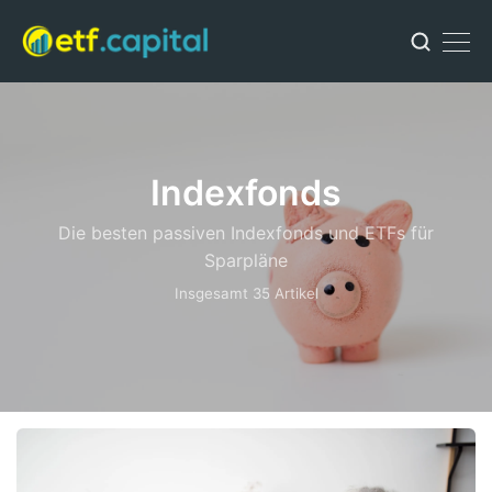
Indexfonds
Die besten passiven Indexfonds und ETFs für
Sparpläne
Insgesamt 35 Artikel