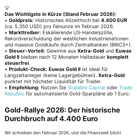
💡
Das Wichtigste in Kürze (Stand Februar 2026):
•
Goldpreis:
Historisches Allzeithoch bei
4.400 EUR
(ca. 5.350 USD) pro Feinunze im Februar 2026.
•
Markttreiber:
Eskalierende US-Handelszölle,
Rekordverschuldung der westlichen Industrienationen
und massive Goldkäufe durch Zentralbanken (BRICS+).
•
Steuer-Vorteil:
Gewinne aus
Xetra-Gold
und
Euwax
Gold II
bleiben nach 12 Monaten Haltedauer
komplett
steuerfrei
.
•
Produkt-Check:
Euwax Gold II
ist ideal für
Langzeitanleger (keine Lagergebühren).
Xetra-Gold
punktet mit höchster Liquidität für Trader.
•
Empfehlung:
Nutzen Sie
Scalable Capital
oder
Trade
Republic
für automatisierte Gold-Sparpläne ab 1 Euro.
Gold-Rallye 2026: Der historische
Durchbruch auf 4.400 Euro
Wir schreiben den Februar 2026, und die Finanzwelt blickt