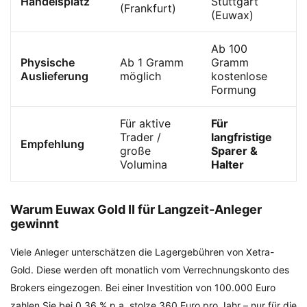
Handelsplatz
Stuttgart
(Frankfurt)
(Euwax)
Ab 100
Physische
Ab 1 Gramm
Gramm
Auslieferung
möglich
kostenlose
Formung
Für aktive
Für
Trader /
langfristige
Empfehlung
große
Sparer &
Volumina
Halter
Warum Euwax Gold II für Langzeit-Anleger
gewinnt
Viele Anleger unterschätzen die Lagergebühren von Xetra-
Gold. Diese werden oft monatlich vom Verrechnungskonto des
Brokers eingezogen. Bei einer Investition von 100.000 Euro
zahlen Sie bei 0,36 % p.a. stolze 360 Euro pro Jahr – nur für die