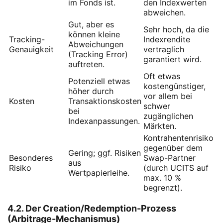
im Fonds ist.
den Indexwerten
abweichen.
Gut, aber es
Sehr hoch, da die
können kleine
Tracking-
Indexrendite
Abweichungen
Genauigkeit
vertraglich
(Tracking Error)
garantiert wird.
auftreten.
Oft etwas
Potenziell etwas
kostengünstiger,
höher durch
vor allem bei
Kosten
Transaktionskosten
schwer
bei
zugänglichen
Indexanpassungen.
Märkten.
Kontrahentenrisiko
gegenüber dem
Gering; ggf. Risiken
Besonderes
Swap-Partner
aus
Risiko
(durch UCITS auf
Wertpapierleihe.
max. 10 %
begrenzt).
4.2. Der Creation/Redemption-Prozess
(Arbitrage-Mechanismus)