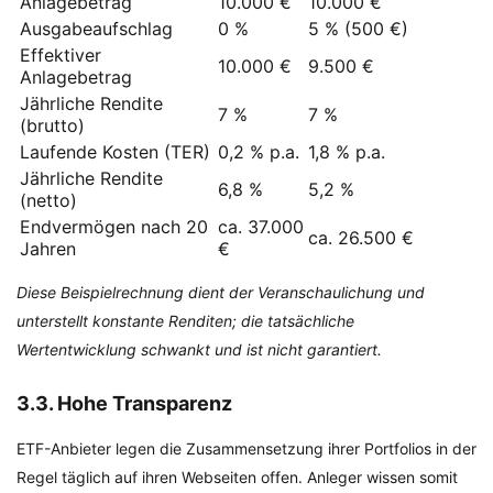
Anlagebetrag
10.000 €
10.000 €
Ausgabeaufschlag
0 %
5 % (500 €)
Effektiver
10.000 €
9.500 €
Anlagebetrag
Jährliche Rendite
7 %
7 %
(brutto)
Laufende Kosten (TER)
0,2 % p.a.
1,8 % p.a.
Jährliche Rendite
6,8 %
5,2 %
(netto)
Endvermögen nach 20
ca. 37.000
ca. 26.500 €
Jahren
€
Diese Beispielrechnung dient der Veranschaulichung und
unterstellt konstante Renditen; die tatsächliche
Wertentwicklung schwankt und ist nicht garantiert.
3.3. Hohe Transparenz
ETF-Anbieter legen die Zusammensetzung ihrer Portfolios in der
Regel täglich auf ihren Webseiten offen. Anleger wissen somit