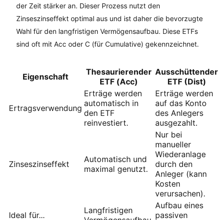
der Zeit stärker an. Dieser Prozess nutzt den
Zinseszinseffekt optimal aus und ist daher die bevorzugte
Wahl für den langfristigen Vermögensaufbau. Diese ETFs
sind oft mit Acc oder C (für Cumulative) gekennzeichnet.
Thesaurierender
Ausschüttender
Eigenschaft
ETF (Acc)
ETF (Dist)
Erträge werden
Erträge werden
automatisch in
auf das Konto
Ertragsverwendung
den ETF
des Anlegers
reinvestiert.
ausgezahlt.
Nur bei
manueller
Wiederanlage
Automatisch und
Zinseszinseffekt
durch den
maximal genutzt.
Anleger (kann
Kosten
verursachen).
Aufbau eines
Langfristigen
Ideal für...
passiven