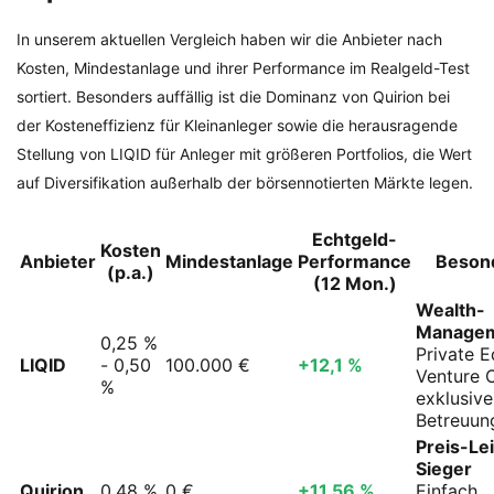
In unserem aktuellen Vergleich haben wir die Anbieter nach
Kosten, Mindestanlage und ihrer Performance im Realgeld-Test
sortiert. Besonders auffällig ist die Dominanz von Quirion bei
der Kosteneffizienz für Kleinanleger sowie die herausragende
Stellung von LIQID für Anleger mit größeren Portfolios, die Wert
auf Diversifikation außerhalb der börsennotierten Märkte legen.
Echtgeld-
Kosten
Anbieter
Mindestanlage
Performance
Beson
(p.a.)
(12 Mon.)
Wealth-
Manage
0,25 %
Private E
LIQID
- 0,50
100.000 €
+12,1 %
Venture C
%
exklusive
Betreuun
Preis-Le
Sieger
Quirion
0,48 %
0 €
+11,56 %
Einfach,