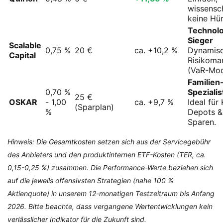
wissensch
keine Hü
Technolo
Sieger
Scalable
0,75 %
20 €
ca. +10,2 %
Dynamis
Capital
Risikom
(VaR-Mod
Familien
0,70 %
Spezialis
25 €
OSKAR
- 1,00
ca. +9,7 %
Ideal für
(Sparplan)
%
Depots &
Sparen.
Hinweis: Die Gesamtkosten setzen sich aus der Servicegebühr
des Anbieters und den produktinternen ETF-Kosten (TER, ca.
0,15-0,25 %) zusammen. Die Performance-Werte beziehen sich
auf die jeweils offensivsten Strategien (nahe 100 %
Aktienquote) in unserem 12-monatigen Testzeitraum bis Anfang
2026. Bitte beachte, dass vergangene Wertentwicklungen kein
verlässlicher Indikator für die Zukunft sind.