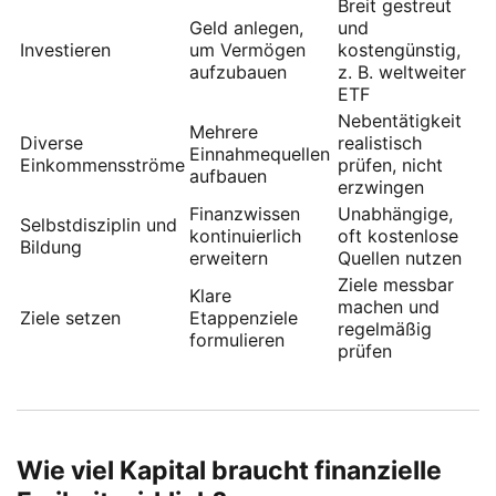
Breit gestreut
Geld anlegen,
und
Investieren
um Vermögen
kostengünstig,
aufzubauen
z. B. weltweiter
ETF
Nebentätigkeit
Mehrere
Diverse
realistisch
Einnahmequellen
Einkommensströme
prüfen, nicht
aufbauen
erzwingen
Finanzwissen
Unabhängige,
Selbstdisziplin und
kontinuierlich
oft kostenlose
Bildung
erweitern
Quellen nutzen
Ziele messbar
Klare
machen und
Ziele setzen
Etappenziele
regelmäßig
formulieren
prüfen
Wie viel Kapital braucht finanzielle