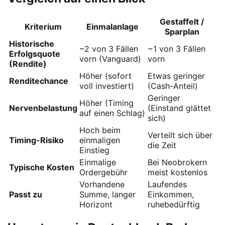
Gestaffelt /
Kriterium
Einmalanlage
Sparplan
Historische
~2 von 3 Fällen
~1 von 3 Fällen
Erfolgsquote
vorn (Vanguard)
vorn
(Rendite)
Höher (sofort
Etwas geringer
Renditechance
voll investiert)
(Cash-Anteil)
Geringer
Höher (Timing
Nervenbelastung
(Einstand glättet
auf einen Schlag)
sich)
Hoch beim
Verteilt sich über
Timing-Risiko
einmaligen
die Zeit
Einstieg
Einmalige
Bei Neobrokern
Typische Kosten
Ordergebühr
meist kostenlos
Vorhandene
Laufendes
Passt zu
Summe, langer
Einkommen,
Horizont
ruhebedürftig