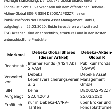
Wichtige Klarstellung: Der Debeka Global Shares (interner
Fonds) ist nicht zu verwechseln mit dem öffentlichen Debeka-
Aktien-Global ESG R (ISIN DE000A2PS2Z7), einem
Publikumsfonds der Debeka Asset Management GmbH,
aufgelegt am 25.03.2020. Beide investieren weltweit nach
ESG-Kriterien, sind aber rechtlich, strukturell und in den Kosten
unterschiedliche Produkte.
Debeka Global Shares
Debeka-Aktien
Merkmal
(dieser Artikel)
Global R
Interner Fonds (§ 124 Abs.
Publikumsfonds
Rechtsnatur
2 VAG)
(OGAW)
Debeka
Debeka Asset
Verwaltet
Lebensversicherungsverein
Management
von
a. G.
GmbH
ISIN
keine
DE000A2PS2Z7
Aufgelegt
22.04.2016
25.03.2020
nur in Debeka-LV/RV-
über Broker und
Erhältlich
Tarifen
Fondsplattforme