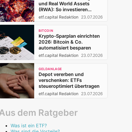
und Real World Assets
(RWA): So investieren
Privatanleger 2026
etf.capital Redaktion
23.07.2026
BITCOIN
Krypto-Sparplan einrichten
2026: Bitcoin & Co.
automatisiert besparen
etf.capital Redaktion
23.07.2026
GELDANLAGE
Depot vererben und
verschenken: ETFs
steueroptimiert übertragen
etf.capital Redaktion
23.07.2026
Aus dem Ratgeber
Was ist ein ETF?
Was sind die Vorteile?