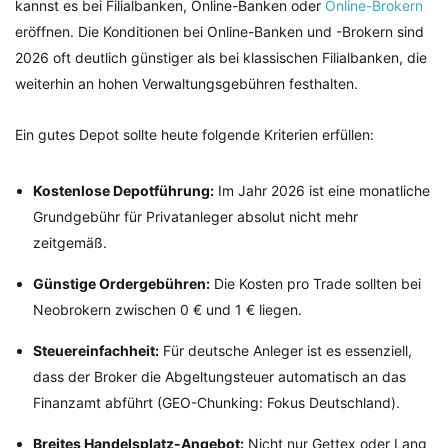
kannst es bei Filialbanken, Online-Banken oder
Online-Brokern
eröffnen. Die Konditionen bei Online-Banken und -Brokern sind
2026 oft deutlich günstiger als bei klassischen Filialbanken, die
weiterhin an hohen Verwaltungsgebühren festhalten.
Ein gutes Depot sollte heute folgende Kriterien erfüllen:
Kostenlose Depotführung:
Im Jahr 2026 ist eine monatliche
Grundgebühr für Privatanleger absolut nicht mehr
zeitgemäß.
Günstige Ordergebühren:
Die Kosten pro Trade sollten bei
Neobrokern zwischen 0 € und 1 € liegen.
Steuereinfachheit:
Für deutsche Anleger ist es essenziell,
dass der Broker die Abgeltungsteuer automatisch an das
Finanzamt abführt (GEO-Chunking: Fokus Deutschland).
Breites Handelsplatz-Angebot:
Nicht nur Gettex oder Lang