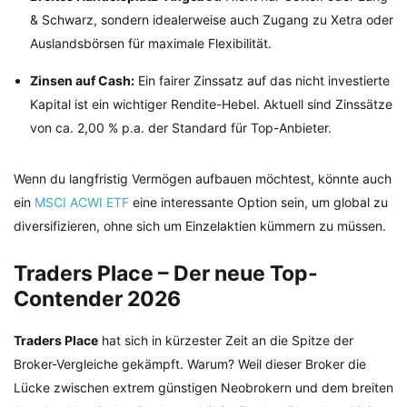
& Schwarz, sondern idealerweise auch Zugang zu Xetra oder
Auslandsbörsen für maximale Flexibilität.
Zinsen auf Cash:
Ein fairer Zinssatz auf das nicht investierte
Kapital ist ein wichtiger Rendite-Hebel. Aktuell sind Zinssätze
von ca. 2,00 % p.a. der Standard für Top-Anbieter.
Wenn du langfristig Vermögen aufbauen möchtest, könnte auch
ein
MSCI ACWI ETF
eine interessante Option sein, um global zu
diversifizieren, ohne sich um Einzelaktien kümmern zu müssen.
Traders Place – Der neue Top-
Contender 2026
Traders Place
hat sich in kürzester Zeit an die Spitze der
Broker-Vergleiche gekämpft. Warum? Weil dieser Broker die
Lücke zwischen extrem günstigen Neobrokern und dem breiten