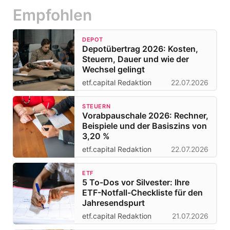
Empfohlen
DEPOT
Depotübertrag 2026: Kosten,
Steuern, Dauer und wie der
Wechsel gelingt
etf.capital Redaktion
22.07.2026
STEUERN
Vorabpauschale 2026: Rechner,
Beispiele und der Basiszins von
3,20 %
etf.capital Redaktion
22.07.2026
ETF
5 To-Dos vor Silvester: Ihre
ETF-Notfall-Checkliste für den
Jahresendspurt
etf.capital Redaktion
21.07.2026