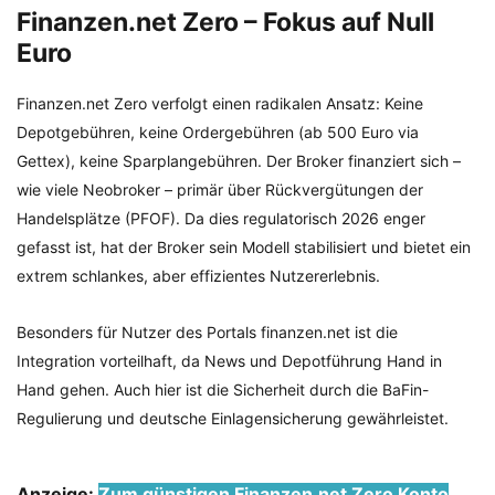
Finanzen.net Zero – Fokus auf Null
Euro
Finanzen.net Zero verfolgt einen radikalen Ansatz: Keine
Depotgebühren, keine Ordergebühren (ab 500 Euro via
Gettex), keine Sparplangebühren. Der Broker finanziert sich –
wie viele Neobroker – primär über Rückvergütungen der
Handelsplätze (PFOF). Da dies regulatorisch 2026 enger
gefasst ist, hat der Broker sein Modell stabilisiert und bietet ein
extrem schlankes, aber effizientes Nutzererlebnis.
Besonders für Nutzer des Portals finanzen.net ist die
Integration vorteilhaft, da News und Depotführung Hand in
Hand gehen. Auch hier ist die Sicherheit durch die BaFin-
Regulierung und deutsche Einlagensicherung gewährleistet.
Anzeige:
Zum günstigen Finanzen.net Zero Konto