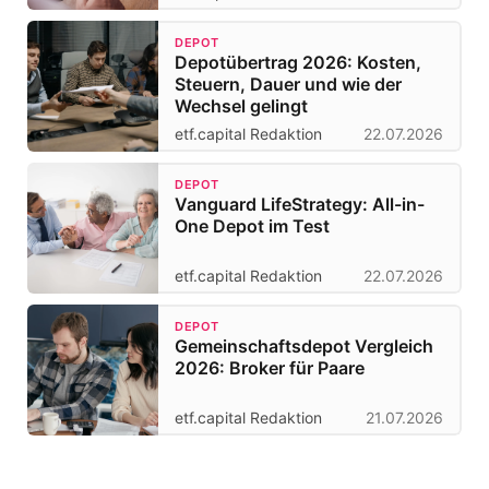
DEPOT
Depotübertrag 2026: Kosten,
Steuern, Dauer und wie der
Wechsel gelingt
etf.capital Redaktion
22.07.2026
DEPOT
Vanguard LifeStrategy: All-in-
One Depot im Test
etf.capital Redaktion
22.07.2026
DEPOT
Gemeinschaftsdepot Vergleich
2026: Broker für Paare
etf.capital Redaktion
21.07.2026