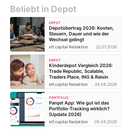
Beliebt in Depot
DEPOT
Depotübertrag 2026: Kosten,
Steuern, Dauer und wie der
Wechsel gelingt
etf.capital Redaktion
22.07.2026
DEPOT
Kinderdepot Vergleich 2026:
Trade Republic, Scalable,
Traders Place, ING & Raisin
etf.capital Redaktion
24.04.2026
PORTFOLIO
Parqet App: Wie gut ist das
Portfolio-Tracking wirklich?
(Update 2026)
etf.capital Redaktion
05.04.2026