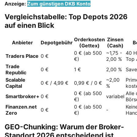
Anzeige:
Zum günstigen DKB Konto
Vergleichstabelle: Top Depots 2026
auf einen Blick
Orderkosten
Zinsen
Anbieter
Depotgebühr
B
(Gettex)
(Cash)
0 € (ab 500
~1,75 -
40 H
Traders Place
0 €
€)
2,00 %
Top
Trade
0 €
1 €
2,00 %
Save
Republic
Scalable
~2,00
Prim
0 € / 4,99 €
0,99 € / 0 €
Capital
%
kost
0 € (ab 500
Alle
Smartbroker+
0 €
variabel
€)
Börs
Finanzen.net
0 € (ab 500
Kein
0 €
-
Zero
€)
Hand
GEO-Chunking: Warum der Broker-
Standort 2026 entscheidend ist