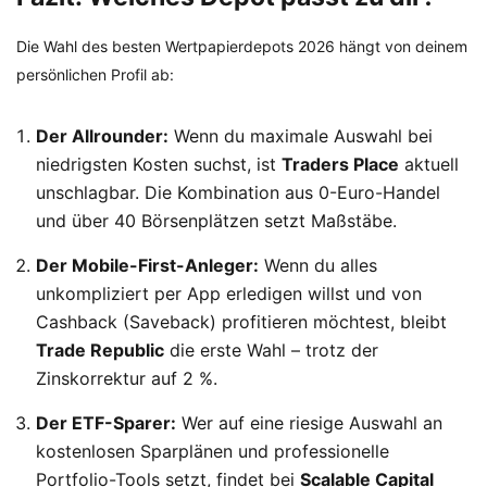
Die Wahl des besten Wertpapierdepots 2026 hängt von deinem
persönlichen Profil ab:
Der Allrounder:
Wenn du maximale Auswahl bei
niedrigsten Kosten suchst, ist
Traders Place
aktuell
unschlagbar. Die Kombination aus 0-Euro-Handel
und über 40 Börsenplätzen setzt Maßstäbe.
Der Mobile-First-Anleger:
Wenn du alles
unkompliziert per App erledigen willst und von
Cashback (Saveback) profitieren möchtest, bleibt
Trade Republic
die erste Wahl – trotz der
Zinskorrektur auf 2 %.
Der ETF-Sparer:
Wer auf eine riesige Auswahl an
kostenlosen Sparplänen und professionelle
Portfolio-Tools setzt, findet bei
Scalable Capital