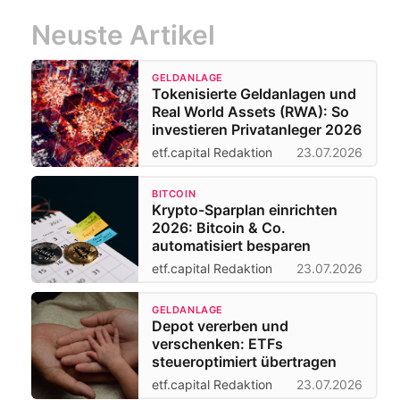
Neuste Artikel
GELDANLAGE
Tokenisierte Geldanlagen und
Real World Assets (RWA): So
investieren Privatanleger 2026
etf.capital Redaktion
23.07.2026
BITCOIN
Krypto-Sparplan einrichten
2026: Bitcoin & Co.
automatisiert besparen
etf.capital Redaktion
23.07.2026
GELDANLAGE
Depot vererben und
verschenken: ETFs
steueroptimiert übertragen
etf.capital Redaktion
23.07.2026