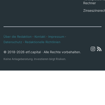
Rechner
Zinseszinsrec
Über die Redaktion
·
Kontakt
·
Impressum
·
Datenschutz
·
Redaktionelle Richtlinien
© 2018-2026 etf.capital · Alle Rechte vorbehalten.
Keine Anlageberatung. Investieren birgt Risiken.