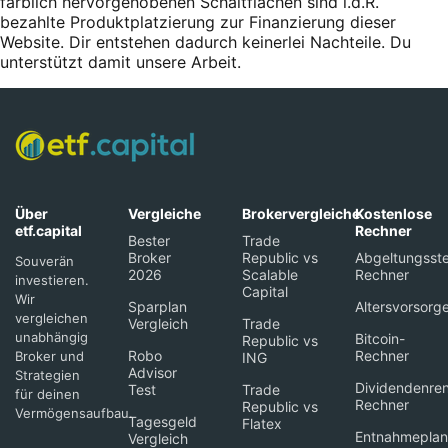
farblich hervorgehobenen Schaltflächen sind i.d.R.
bezahlte Produktplatzierung zur Finanzierung dieser
Website. Dir entstehen dadurch keinerlei Nachteile. Du
unterstützt damit unsere Arbeit.
Über
Vergleiche
Brokervergleiche
Kostenlose
etf.capital
Rechner
Bester
Trade
Broker
Republic vs
Abgeltungsste
Souverän
2026
Scalable
Rechner
investieren.
Capital
Wir
Sparplan
Altersvorsorg
vergleichen
Vergleich
Trade
unabhängig
Bitcoin-
Republic vs
Robo
Rechner
Broker und
ING
Advisor
Strategien
Dividendenren
Test
Trade
für deinen
Rechner
Republic vs
Vermögensaufbau.
Tagesgeld
Flatex
Entnahmeplan
Vergleich