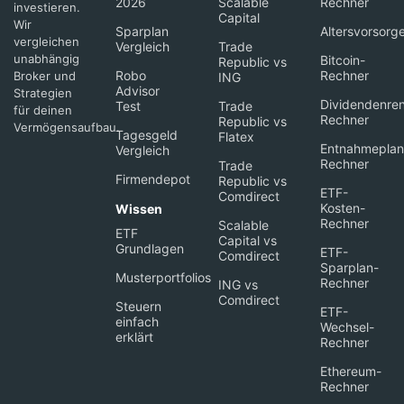
2026
Scalable
Rechner
investieren.
Capital
Wir
Sparplan
Altersvorsorg
vergleichen
Vergleich
Trade
unabhängig
Bitcoin-
Republic vs
Robo
Rechner
Broker und
ING
Advisor
Strategien
Dividendenren
Test
Trade
für deinen
Rechner
Republic vs
Vermögensaufbau.
Tagesgeld
Flatex
Entnahmeplan
Vergleich
Rechner
Trade
Firmendepot
Republic vs
ETF-
Comdirect
Kosten-
Wissen
Rechner
Scalable
ETF
Capital vs
Grundlagen
ETF-
Comdirect
Sparplan-
Musterportfolios
Rechner
ING vs
Comdirect
Steuern
ETF-
einfach
Wechsel-
erklärt
Rechner
Ethereum-
Rechner