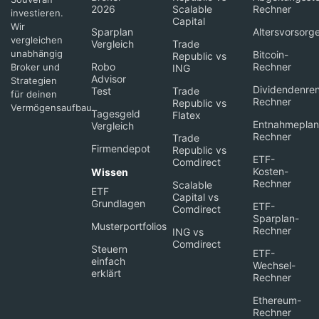
2026
Scalable
Rechner
investieren.
Capital
Wir
Sparplan
Altersvorsorg
vergleichen
Vergleich
Trade
unabhängig
Bitcoin-
Republic vs
Robo
Rechner
Broker und
ING
Advisor
Strategien
Dividendenren
Test
Trade
für deinen
Rechner
Republic vs
Vermögensaufbau.
Tagesgeld
Flatex
Entnahmeplan
Vergleich
Rechner
Trade
Firmendepot
Republic vs
ETF-
Comdirect
Kosten-
Wissen
Rechner
Scalable
ETF
Capital vs
Grundlagen
ETF-
Comdirect
Sparplan-
Musterportfolios
Rechner
ING vs
Comdirect
Steuern
ETF-
einfach
Wechsel-
erklärt
Rechner
Ethereum-
Rechner