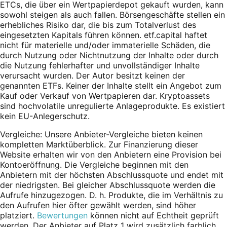
ETCs, die über ein Wertpapierdepot gekauft wurden, kann
sowohl steigen als auch fallen. Börsengeschäfte stellen ein
erhebliches Risiko dar, die bis zum Totalverlust des
eingesetzten Kapitals führen können. etf.capital haftet
nicht für materielle und/oder immaterielle Schäden, die
durch Nutzung oder Nichtnutzung der Inhalte oder durch
die Nutzung fehlerhafter und unvollständiger Inhalte
verursacht wurden. Der Autor besitzt keinen der
genannten ETFs. Keiner der Inhalte stellt ein Angebot zum
Kauf oder Verkauf von Wertpapieren dar. Kryptoassets
sind hochvolatile unregulierte Anlageprodukte. Es existiert
kein EU-Anlegerschutz.
Vergleiche: Unsere Anbieter-Vergleiche bieten keinen
kompletten Marktüberblick. Zur Finanzierung dieser
Website erhalten wir von den Anbietern eine Provision bei
Kontoeröffnung. Die Vergleiche beginnen mit den
Anbietern mit der höchsten Abschlussquote und endet mit
der niedrigsten. Bei gleicher Abschlussquote werden die
Aufrufe hinzugezogen. D. h. Produkte, die im Verhältnis zu
den Aufrufen hier öfter gewählt werden, sind höher
platziert.
Bewertungen
können nicht auf Echtheit geprüft
werden. Der Anbieter auf Platz 1 wird zusätzlich farblich