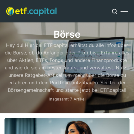
Börse
Hey du! Hier bei ETF.capital erhältst du alle Infos über
die Börse, ob du Anfänger oder Profi bist. Erfahre alles
über Aktien, ETFs, Fonds und andere Finanzprodukte
und wie du sie am besten kaufst und verwaltest. Nutze
unsere Ratgeber-Artikel, um mehr über die Börse zu
erfahren und dein Portfolio aufzubauen. Sei Teil der
Börsengemeinschaft und starte jetzt bei ETF.capital!
Insgesamt 7 Artikel