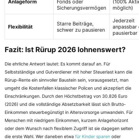
Anlageform
Fonds oder
(100% Akti
Sicherungsvermögen
möglich)
Jederzeit
Starre Beiträge,
Flexibilität
anpassbar 
schwer zu pausieren
pausierbar
Fazit: Ist Rürup 2026 lohnenswert?
Die ehrliche Antwort lautet: Es kommt darauf an. Für
Selbstständige und Gutverdiener mit hoher Steuerlast kann die
Rürup-Rente ein sinnvoller Baustein sein, vorausgesetzt, man
umgeht die Kostenfallen klassischer Policen und akzeptiert die
Einschränkungen. Durch den Höchstbetrag von 30.826 Euro
(2026) und die vollständige Absetzbarkeit lässt sich Brutto-
Einkommen steuerbegünstigt in Altersvorsorge umwandeln. Für
Menschen mit niedrigem Einkommen, kurzem Anlagehorizont
oder dem Wunsch nach flexiblem Zugriff ist sie dagegen selten
die erste Wahl. Wer daneben etwa
für Kinder sparen
oder