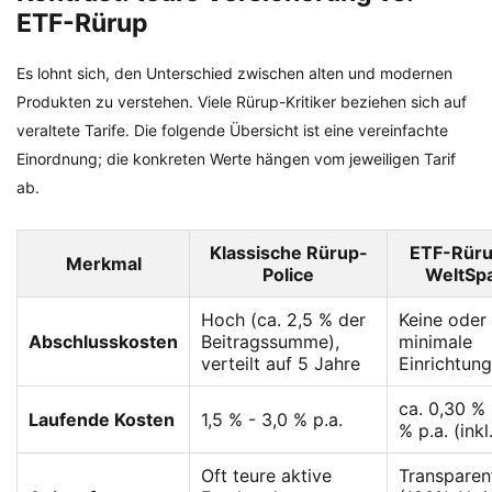
ETF-Rürup
Es lohnt sich, den Unterschied zwischen alten und modernen
Produkten zu verstehen. Viele Rürup-Kritiker beziehen sich auf
veraltete Tarife. Die folgende Übersicht ist eine vereinfachte
Einordnung; die konkreten Werte hängen vom jeweiligen Tarif
ab.
Klassische Rürup-
ETF-Rüru
Merkmal
Police
WeltSp
Hoch (ca. 2,5 % der
Keine oder
Abschlusskosten
Beitragssumme),
minimale
verteilt auf 5 Jahre
Einrichtun
ca. 0,30 % 
Laufende Kosten
1,5 % - 3,0 % p.a.
% p.a. (inkl
Oft teure aktive
Transparen