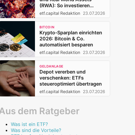
(RWA): So investieren
Privatanleger 2026
etf.capital Redaktion
23.07.2026
BITCOIN
Krypto-Sparplan einrichten
2026: Bitcoin & Co.
automatisiert besparen
etf.capital Redaktion
23.07.2026
GELDANLAGE
Depot vererben und
verschenken: ETFs
steueroptimiert übertragen
etf.capital Redaktion
23.07.2026
Aus dem Ratgeber
Was ist ein ETF?
Was sind die Vorteile?