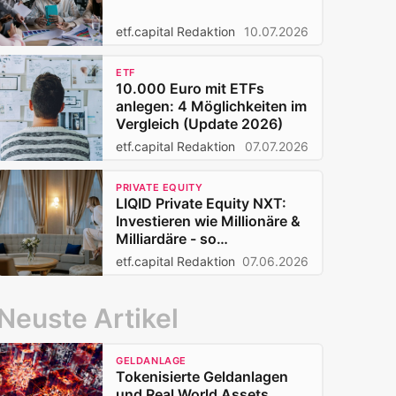
etf.capital Redaktion
10.07.2026
ETF
10.000 Euro mit ETFs
anlegen: 4 Möglichkeiten im
Vergleich (Update 2026)
etf.capital Redaktion
07.07.2026
PRIVATE EQUITY
LIQID Private Equity NXT:
Investieren wie Millionäre &
Milliardäre - so
funktioniert's
etf.capital Redaktion
07.06.2026
Neuste Artikel
GELDANLAGE
Tokenisierte Geldanlagen
und Real World Assets