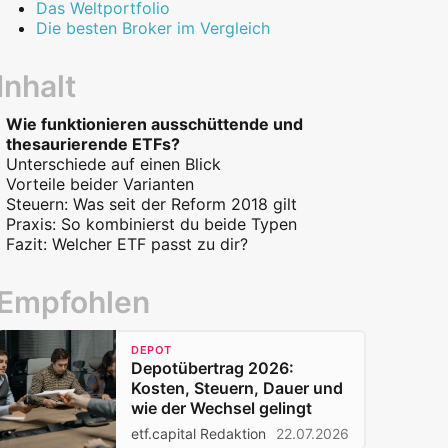
Das Weltportfolio
Die besten Broker im Vergleich
Inhalt
Wie funktionieren ausschüttende und
thesaurierende ETFs?
Unterschiede auf einen Blick
Vorteile beider Varianten
Steuern: Was seit der Reform 2018 gilt
Vorteile ausschüttender ETFs
Praxis: So kombinierst du beide Typen
Vorteile thesaurierender ETFs
Freibetrag, Abgeltungsteuer und
Fazit: Welcher ETF passt zu dir?
Teilfreistellung
Wann welcher Typ steuerlich sinnvoll ist
Empfohlen
DEPOT
Depotübertrag 2026:
Kosten, Steuern, Dauer und
wie der Wechsel gelingt
etf.capital Redaktion
22.07.2026