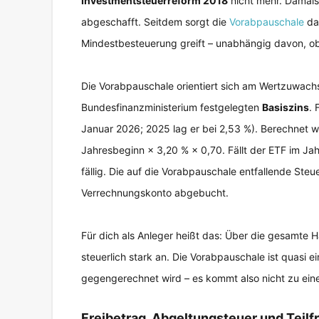
Investmentsteuerreform 2018
nicht mehr. Damals
abgeschafft. Seitdem sorgt die
Vorabpauschale
daf
Mindestbesteuerung greift – unabhängig davon, ob 
Die Vorabpauschale orientiert sich am Wertzuwach
Bundesfinanzministerium festgelegten
Basiszins
. 
Januar 2026; 2025 lag er bei 2,53 %). Berechnet w
Jahresbeginn × 3,20 % × 0,70. Fällt der ETF im Jah
fällig. Die auf die Vorabpauschale entfallende Ste
Verrechnungskonto abgebucht.
Für dich als Anleger heißt das: Über die gesamte 
steuerlich stark an. Die Vorabpauschale ist quasi 
gegengerechnet wird – es kommt also nicht zu ein
Freibetrag, Abgeltungsteuer und Teilfr