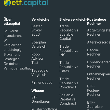
Über
Vergleiche
Brokervergleiche
Kostenlose
etf.capital
Rechner
Bester
Trade
Broker
Republic vs
Abgeltungsste
Souverän
2026
Scalable
Rechner
investieren.
Capital
Wir
Sparplan
Altersvorsorg
vergleichen
Vergleich
Trade
unabhängig
Bitcoin-
Republic vs
Robo
Rechner
Broker und
ING
Advisor
Strategien
Dividendenren
Test
Trade
für deinen
Rechner
Republic vs
Vermögensaufbau.
Tagesgeld
Flatex
Entnahmeplan
Vergleich
Rechner
Trade
Firmendepot
Republic vs
ETF-
Comdirect
Kosten-
Wissen
Rechner
Scalable
ETF
Capital vs
Grundlagen
ETF-
Comdirect
Sparplan-
Musterportfolios