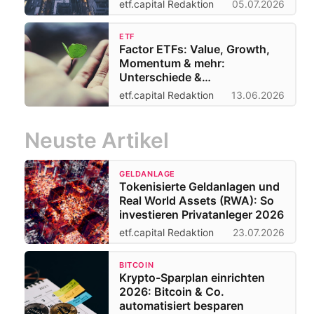
etf.capital Redaktion
05.07.2026
ETF
Factor ETFs: Value, Growth,
Momentum & mehr:
Unterschiede &
Besonderheiten
etf.capital Redaktion
13.06.2026
Neuste Artikel
GELDANLAGE
Tokenisierte Geldanlagen und
Real World Assets (RWA): So
investieren Privatanleger 2026
etf.capital Redaktion
23.07.2026
BITCOIN
Krypto-Sparplan einrichten
2026: Bitcoin & Co.
automatisiert besparen