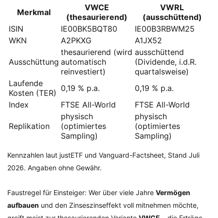
VWCE
VWRL
Merkmal
(thesaurierend)
(ausschüttend)
ISIN
IE00BK5BQT80
IE00B3RBWM25
WKN
A2PKXG
A1JX52
thesaurierend (wird
ausschüttend
Ausschüttung
automatisch
(Dividende, i.d.R.
reinvestiert)
quartalsweise)
Laufende
0,19 % p.a.
0,19 % p.a.
Kosten (TER)
Index
FTSE All-World
FTSE All-World
physisch
physisch
Replikation
(optimiertes
(optimiertes
Sampling)
Sampling)
Kennzahlen laut justETF und Vanguard-Factsheet, Stand Juli
2026. Angaben ohne Gewähr.
Faustregel für Einsteiger: Wer über viele Jahre
Vermögen
aufbauen
und den Zinseszinseffekt voll mitnehmen möchte,
greift meist zur thesaurierenden Variante
VWCE
– die Erträge