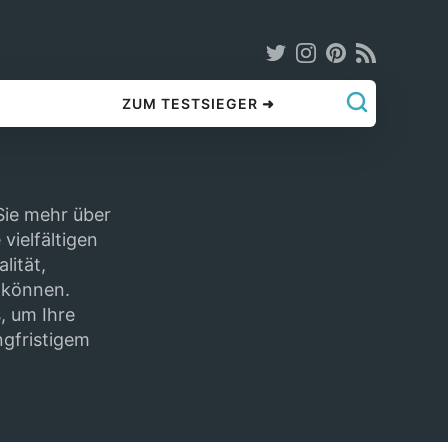
ZUM TESTSIEGER ➜
Sie mehr über
vielfältigen
lität,
n können.
, um Ihre
angfristigem