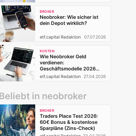
BROKER
Neobroker: Wie sicher ist
dein Depot wirklich?
etf.capital Redaktion
07.07.2026
KOSTEN
Wie Neobroker Geld
verdienen:
Geschäftsmodelle 2026
nach dem PFOF-Verbot
etf.capital Redaktion
27.04.2026
Beliebt in neobroker
BROKER
Traders Place Test 2026:
60€ Bonus & kostenlose
Sparpläne (Zins-Check)
etf.capital Redaktion
23.02.2026