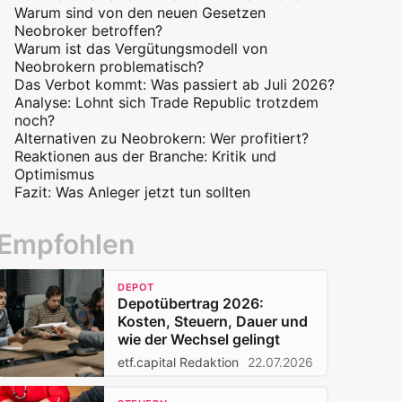
Warum sind von den neuen Gesetzen
Neobroker betroffen?
Warum ist das Vergütungsmodell von
Neobrokern problematisch?
Das Verbot kommt: Was passiert ab Juli 2026?
So funktioniert der Mechanismus im Detail
Analyse: Lohnt sich Trade Republic trotzdem
noch?
Alternativen zu Neobrokern: Wer profitiert?
Reaktionen aus der Branche: Kritik und
1. Interactive Brokers / Lynx (Für Profis)
Optimismus
2. Traders Place / Flatex (Der Mittelweg)
Fazit: Was Anleger jetzt tun sollten
3. Klassische Direktbanken (Sicherheit hat
ihren Preis)
Empfohlen
DEPOT
Depotübertrag 2026:
Kosten, Steuern, Dauer und
wie der Wechsel gelingt
etf.capital Redaktion
22.07.2026