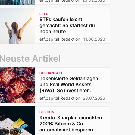
ETFS
ETFs kaufen leicht
gemacht: So startest du
noch heute
etf.capital Redaktion
11.08.2023
Neuste Artikel
GELDANLAGE
Tokenisierte Geldanlagen
und Real World Assets
(RWA): So investieren
Privatanleger 2026
etf.capital Redaktion
23.07.2026
BITCOIN
Krypto-Sparplan einrichten
2026: Bitcoin & Co.
automatisiert besparen