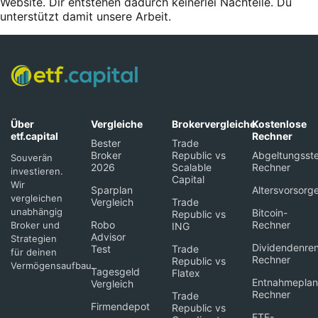
Website. Dir entstehen dadurch keinerlei Nachteile. Du
unterstützt damit unsere Arbeit.
Über
Vergleiche
Brokervergleiche
Kostenlose
etf.capital
Rechner
Bester
Trade
Broker
Republic vs
Abgeltungsste
Souverän
2026
Scalable
Rechner
investieren.
Capital
Wir
Sparplan
Altersvorsorg
vergleichen
Vergleich
Trade
unabhängig
Bitcoin-
Republic vs
Robo
Rechner
Broker und
ING
Advisor
Strategien
Dividendenren
Test
Trade
für deinen
Rechner
Republic vs
Vermögensaufbau.
Tagesgeld
Flatex
Entnahmeplan
Vergleich
Rechner
Trade
Firmendepot
Republic vs
ETF-