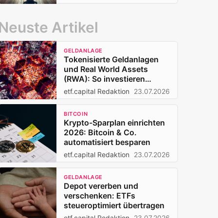
Neuste Artikel
GELDANLAGE
Tokenisierte Geldanlagen
und Real World Assets
(RWA): So investieren
Privatanleger 2026
etf.capital Redaktion
23.07.2026
BITCOIN
Krypto-Sparplan einrichten
2026: Bitcoin & Co.
automatisiert besparen
etf.capital Redaktion
23.07.2026
GELDANLAGE
Depot vererben und
verschenken: ETFs
steueroptimiert übertragen
etf.capital Redaktion
23.07.2026