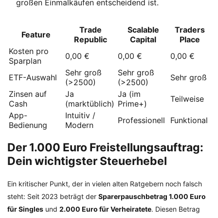
großen Einmalkäufen entscheidend ist.
Trade
Scalable
Traders
Feature
Republic
Capital
Place
Kosten pro
0,00 €
0,00 €
0,00 €
Sparplan
Sehr groß
Sehr groß
ETF-Auswahl
Sehr groß
(>2500)
(>2500)
Zinsen auf
Ja
Ja (im
Teilweise
Cash
(marktüblich)
Prime+)
App-
Intuitiv /
Professionell
Funktional
Bedienung
Modern
Der 1.000 Euro Freistellungsauftrag:
Dein wichtigster Steuerhebel
Ein kritischer Punkt, der in vielen alten Ratgebern noch falsch
steht: Seit 2023 beträgt der
Sparerpauschbetrag 1.000 Euro
für Singles
und
2.000 Euro für Verheiratete
. Diesen Betrag