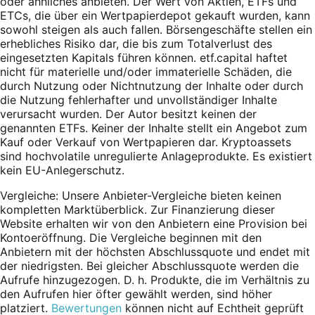
oder ähnliches anbieten. Der Wert von Aktien, ETFs und
ETCs, die über ein Wertpapierdepot gekauft wurden, kann
sowohl steigen als auch fallen. Börsengeschäfte stellen ein
erhebliches Risiko dar, die bis zum Totalverlust des
eingesetzten Kapitals führen können. etf.capital haftet
nicht für materielle und/oder immaterielle Schäden, die
durch Nutzung oder Nichtnutzung der Inhalte oder durch
die Nutzung fehlerhafter und unvollständiger Inhalte
verursacht wurden. Der Autor besitzt keinen der
genannten ETFs. Keiner der Inhalte stellt ein Angebot zum
Kauf oder Verkauf von Wertpapieren dar. Kryptoassets
sind hochvolatile unregulierte Anlageprodukte. Es existiert
kein EU-Anlegerschutz.
Vergleiche: Unsere Anbieter-Vergleiche bieten keinen
kompletten Marktüberblick. Zur Finanzierung dieser
Website erhalten wir von den Anbietern eine Provision bei
Kontoeröffnung. Die Vergleiche beginnen mit den
Anbietern mit der höchsten Abschlussquote und endet mit
der niedrigsten. Bei gleicher Abschlussquote werden die
Aufrufe hinzugezogen. D. h. Produkte, die im Verhältnis zu
den Aufrufen hier öfter gewählt werden, sind höher
platziert.
Bewertungen
können nicht auf Echtheit geprüft