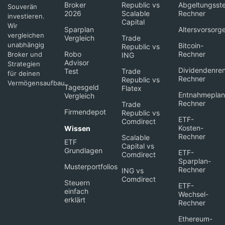
Broker
Republic vs
Abgeltungsste
Souverän
2026
Scalable
Rechner
investieren.
Capital
Wir
Sparplan
Altersvorsorg
vergleichen
Vergleich
Trade
unabhängig
Bitcoin-
Republic vs
Robo
Rechner
Broker und
ING
Advisor
Strategien
Dividendenren
Test
Trade
für deinen
Rechner
Republic vs
Vermögensaufbau.
Tagesgeld
Flatex
Entnahmeplan
Vergleich
Rechner
Trade
Firmendepot
Republic vs
ETF-
Comdirect
Kosten-
Wissen
Rechner
Scalable
ETF
Capital vs
Grundlagen
ETF-
Comdirect
Sparplan-
Musterportfolios
Rechner
ING vs
Comdirect
Steuern
ETF-
einfach
Wechsel-
erklärt
Rechner
Ethereum-