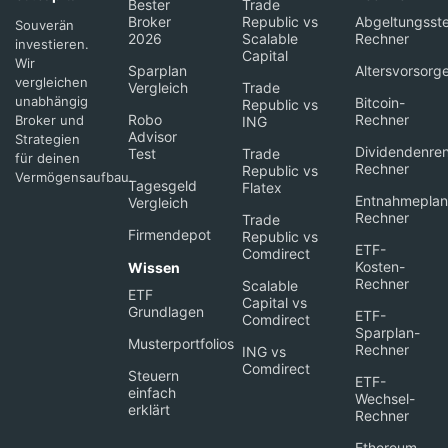
Bester
Trade
Broker
Republic vs
Abgeltungsste
Souverän
2026
Scalable
Rechner
investieren.
Capital
Wir
Sparplan
Altersvorsorg
vergleichen
Vergleich
Trade
unabhängig
Bitcoin-
Republic vs
Robo
Rechner
Broker und
ING
Advisor
Strategien
Dividendenren
Test
Trade
für deinen
Rechner
Republic vs
Vermögensaufbau.
Tagesgeld
Flatex
Entnahmeplan
Vergleich
Rechner
Trade
Firmendepot
Republic vs
ETF-
Comdirect
Kosten-
Wissen
Rechner
Scalable
ETF
Capital vs
Grundlagen
ETF-
Comdirect
Sparplan-
Musterportfolios
Rechner
ING vs
Comdirect
Steuern
ETF-
einfach
Wechsel-
erklärt
Rechner
Ethereum-