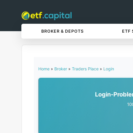
BROKER & DEPOTS
ETF
Home
»
Broker
»
Traders Place
»
Login
Login-Proble
10