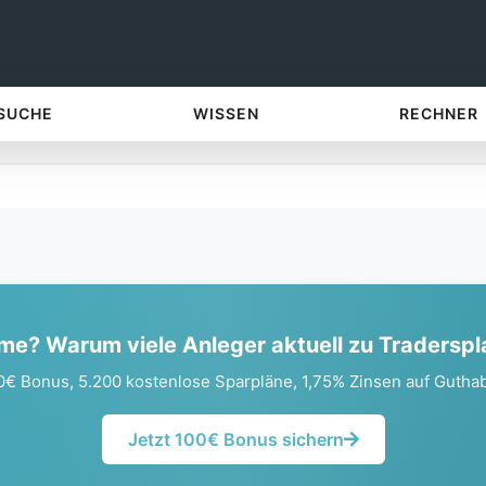
 SUCHE
WISSEN
RECHNER
me? Warum viele Anleger aktuell zu Tradersp
0€ Bonus, 5.200 kostenlose Sparpläne, 1,75% Zinsen auf Gutha
Jetzt 100€ Bonus sichern