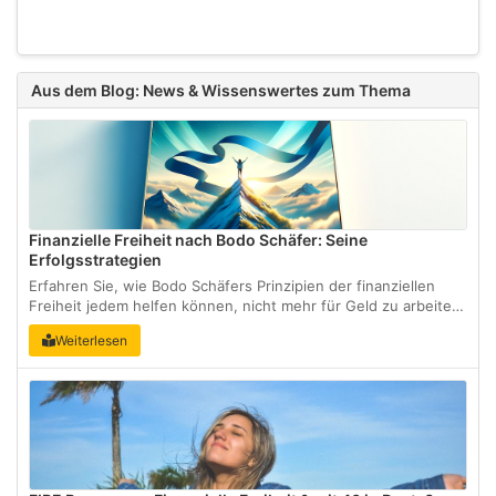
Aus dem Blog: News & Wissenswertes zum Thema
Finanzielle Freiheit nach Bodo Schäfer: Seine
Erfolgsstrategien
Erfahren Sie, wie Bodo Schäfers Prinzipien der finanziellen
Freiheit jedem helfen können, nicht mehr für Geld zu arbeiten,
sondern Geld für sich arbeiten zu lassen. Dieser Blog zeigt
Weiterlesen
praktische Schritte zum Vermögensaufbau, vom
Schuldenabbau bis hin zur Schaffung diversifizierter Eink...