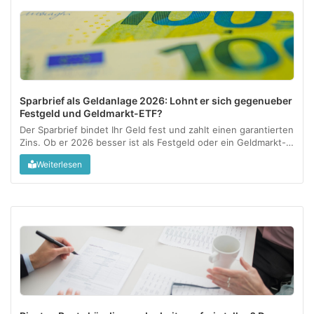
Sparbrief als Geldanlage 2026: Lohnt er sich gegenueber
Festgeld und Geldmarkt-ETF?
Der Sparbrief bindet Ihr Geld fest und zahlt einen garantierten
Zins. Ob er 2026 besser ist als Festgeld oder ein Geldmarkt-
ETF, haengt an drei Fragen: Verfuegbarkeit, Rendite nach
Weiterlesen
Kosten und wie aktiv Sie anlegen wollen....