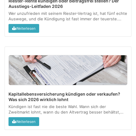
Riester-Rente kündigen oder beitragsfrei stellen? Der
Ausstiegs-Leitfaden 2026
Wer unzufrieden mit seinem Riester-Vertrag ist, hat fünf echte
Auswege, und die Kündigung ist fast immer der teuerste.
Dieser Leitfaden zeigt, was mit Zulagen und Steuervorteilen
Weiterlesen
passiert und welche Option zu welcher Lebenssituation
passt....
Kapitallebensversicherung kündigen oder verkaufen?
Was sich 2026 wirklich lohnt
Kündigen ist fast nie die beste Wahl. Wann sich der
Zweitmarkt lohnt, wann du den Altvertrag besser behältst,
und wo die Steuerfalle lauert....
Weiterlesen