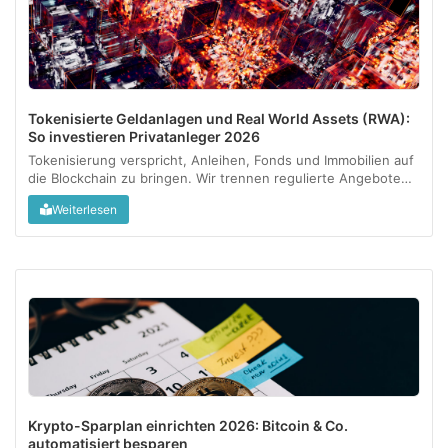
Tokenisierte Geldanlagen und Real World Assets (RWA):
So investieren Privatanleger 2026
Tokenisierung verspricht, Anleihen, Fonds und Immobilien auf
die Blockchain zu bringen. Wir trennen regulierte Angebote
vom Graumarkt und zeigen, was als kleine Beimischung
Weiterlesen
sinnvoll sein kann....
Krypto-Sparplan einrichten 2026: Bitcoin & Co.
automatisiert besparen