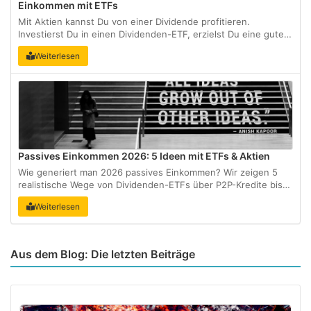
Einkommen mit ETFs
Mit Aktien kannst Du von einer Dividende profitieren.
Investierst Du in einen Dividenden-ETF, erzielst Du eine gute
Risikostreuung und kannst gleich von mehreren Aktien eine
Weiterlesen
Dividende erhalten. Du solltest auf die
Dividendenstrategieachten. Sie kennzeichnet
Dividendenaristokraten....
Passives Einkommen 2026: 5 Ideen mit ETFs & Aktien
Wie generiert man 2026 passives Einkommen? Wir zeigen 5
realistische Wege von Dividenden-ETFs über P2P-Kredite bis
zu Anleihen....
Weiterlesen
Aus dem Blog: Die letzten Beiträge