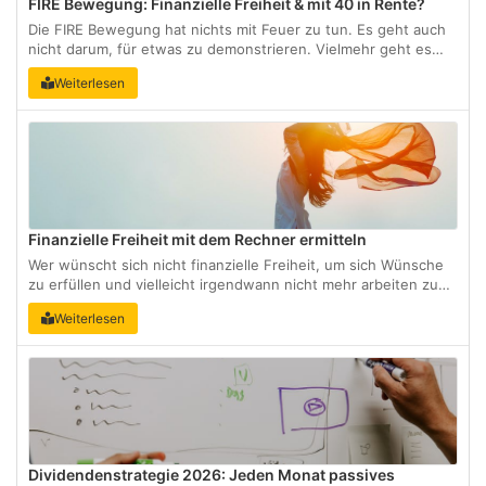
FIRE Bewegung: Finanzielle Freiheit & mit 40 in Rente?
Die FIRE Bewegung hat nichts mit Feuer zu tun. Es geht auch
nicht darum, für etwas zu demonstrieren. Vielmehr geht es
darum, die finanzielle Freiheit zu erreichen und frühzeitig in
Weiterlesen
den Ruhestand zu gehen. Das Konzept stammt aus den USA
und stößt auch in Deutschland auf Begeisterung. ...
Finanzielle Freiheit mit dem Rechner ermitteln
Wer wünscht sich nicht finanzielle Freiheit, um sich Wünsche
zu erfüllen und vielleicht irgendwann nicht mehr arbeiten zu
müssen? Mit dem Rechner kannst Du ermitteln, welche
Weiterlesen
Dividenden Du mit einem ETF erzielen kannst, um ein
attraktives Kapital anzusparen. ...
Dividendenstrategie 2026: Jeden Monat passives