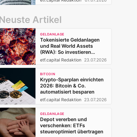
Neuste Artikel
GELDANLAGE
Tokenisierte Geldanlagen
und Real World Assets
(RWA): So investieren
Privatanleger 2026
etf.capital Redaktion
23.07.2026
BITCOIN
Krypto-Sparplan einrichten
2026: Bitcoin & Co.
automatisiert besparen
etf.capital Redaktion
23.07.2026
GELDANLAGE
Depot vererben und
verschenken: ETFs
steueroptimiert übertragen