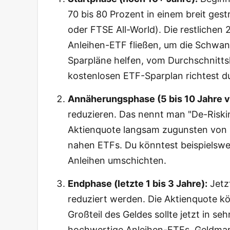
70 bis 80 Prozent in einem breit ges
oder FTSE All-World). Die restlichen 
Anleihen-ETF fließen, um die Schw
Sparpläne helfen, vom Durchschnittsk
kostenlosen ETF-Sparplan richtest du
Annäherungsphase (5 bis 10 Jahre vo
reduzieren. Das nennt man "De-Riskin
Aktienquote langsam zugunsten von 
nahen ETFs. Du könntest beispielswei
Anleihen umschichten.
Endphase (letzte 1 bis 3 Jahre):
Jetzt
reduziert werden. Die Aktienquote kö
Großteil des Geldes sollte jetzt in s
hochwertige Anleihen-ETFs, Geldmar