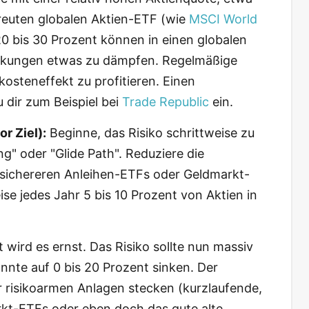
treuten globalen Aktien-ETF (wie
MSCI World
20 bis 30 Prozent können in einen globalen
ankungen etwas zu dämpfen. Regelmäßige
osteneffekt zu profitieren. Einen
 dir zum Beispiel bei
Trade Republic
ein.
r Ziel):
Beginne, das Risiko schrittweise zu
g" oder "Glide Path". Reduziere die
sichereren Anleihen-ETFs oder Geldmarkt-
se jedes Jahr 5 bis 10 Prozent von Aktien in
 wird es ernst. Das Risiko sollte nun massiv
nnte auf 0 bis 20 Prozent sinken. Der
ehr risikoarmen Anlagen stecken (kurzlaufende,
kt-ETFs oder eben doch das gute alte