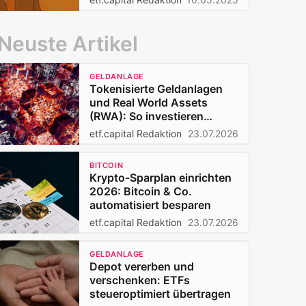
Neuste Artikel
GELDANLAGE
Tokenisierte Geldanlagen
und Real World Assets
(RWA): So investieren
Privatanleger 2026
etf.capital Redaktion
23.07.2026
BITCOIN
Krypto-Sparplan einrichten
2026: Bitcoin & Co.
automatisiert besparen
etf.capital Redaktion
23.07.2026
GELDANLAGE
Depot vererben und
verschenken: ETFs
steueroptimiert übertragen