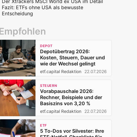
Der Xtrackers MSCI World ex USA im Detail
Was für US-Aktien spricht
Fazit: ETFs ohne USA als bewusste
Was für ein geringeres US-Gewicht spricht
Entscheidung
Ein Mittelweg statt Alles-oder-nichts
Empfohlen
DEPOT
Depotübertrag 2026:
Kosten, Steuern, Dauer und
wie der Wechsel gelingt
etf.capital Redaktion
22.07.2026
STEUERN
Vorabpauschale 2026:
Rechner, Beispiele und der
Basiszins von 3,20 %
etf.capital Redaktion
22.07.2026
ETF
5 To-Dos vor Silvester: Ihre