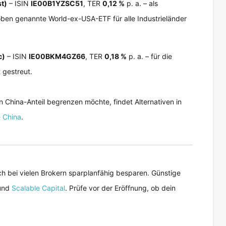
t)
– ISIN
IE00B1YZSC51
, TER
0,12 %
p. a. – als
oben genannte World-ex-USA-ETF für alle Industrieländer
c)
– ISIN
IE00BKM4GZ66
, TER
0,18 %
p. a. – für die
 gestreut.
 China-Anteil begrenzen möchte, findet Alternativen in
 China
.
h bei vielen Brokern sparplanfähig besparen. Günstige
und
Scalable Capital
. Prüfe vor der Eröffnung, ob dein