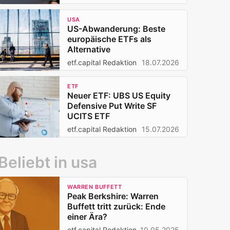
USA
US-Abwanderung: Beste
europäische ETFs als
Alternative
etf.capital Redaktion
18.07.2026
ETF
Neuer ETF: UBS US Equity
Defensive Put Write SF
UCITS ETF
etf.capital Redaktion
15.07.2026
Beliebt in usa
WARREN BUFFETT
Peak Berkshire: Warren
Buffett tritt zurück: Ende
einer Ära?
etf.capital Redaktion
10.05.2025