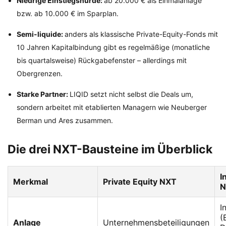
Niedrige Einstiegshürde:
ab 20.000 € als Einmalanlage
bzw. ab 10.000 € im Sparplan.
Semi-liquide:
anders als klassische Private-Equity-Fonds mit
10 Jahren Kapitalbindung gibt es regelmäßige (monatliche
bis quartalsweise) Rückgabefenster – allerdings mit
Obergrenzen.
Starke Partner:
LIQID setzt nicht selbst die Deals um,
sondern arbeitet mit etablierten Managern wie Neuberger
Berman und Ares zusammen.
Die drei NXT-Bausteine im Überblick
I
Merkmal
Private Equity NXT
N
I
(
Anlage
Unternehmensbeteiligungen