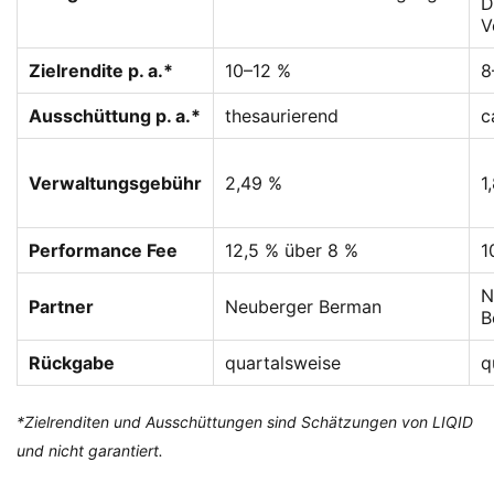
D
V
Zielrendite p. a.*
10–12 %
8
Ausschüttung p. a.*
thesaurierend
c
Verwaltungsgebühr
2,49 %
1
Performance Fee
12,5 % über 8 %
1
N
Partner
Neuberger Berman
B
Rückgabe
quartalsweise
q
*Zielrenditen und Ausschüttungen sind Schätzungen von LIQID
und nicht garantiert.