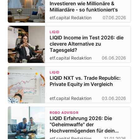
Investieren wie Millionäre &
Milliardäre - so funktioniert's
etf.capital Redaktion
07.06.2026
LIQID
LIQID Income im Test 2026: die
clevere Alternative zu
Tagesgeld?
etf.capital Redaktion
06.06.2026
LIQID
LIQID NXT vs. Trade Republic:
Private Equity im Vergleich
etf.capital Redaktion
03.06.2026
ROBO ADVISOR
LIQID Erfahrung 2026: Die
"Geheimwaffe" der
Hochvermögenden für dein
Depot?
etf.capital Redaktion
31.01.2026