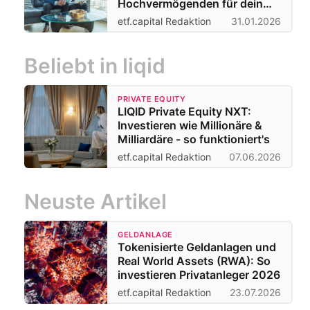
Hochvermögenden für dein
Depot?
etf.capital Redaktion
31.01.2026
Beliebt in liqid
PRIVATE EQUITY
LIQID Private Equity NXT:
Investieren wie Millionäre &
Milliardäre - so funktioniert's
etf.capital Redaktion
07.06.2026
Neuste Artikel
GELDANLAGE
Tokenisierte Geldanlagen und
Real World Assets (RWA): So
investieren Privatanleger 2026
etf.capital Redaktion
23.07.2026