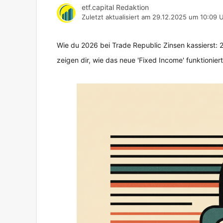
etf.capital Redaktion
Zuletzt aktualisiert am
29.12.2025 um 10:09 
Wie du 2026 bei Trade Republic Zinsen kassierst: 2
zeigen dir, wie das neue 'Fixed Income' funktioniert