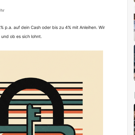
Uhr
% p.a. auf dein Cash oder bis zu 4% mit Anleihen. Wir
 und ob es sich lohnt.