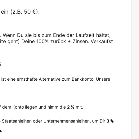
ein (z.B. 50 €).
Wenn Du sie bis zum Ende der Laufzeit hältst,
ite geht) Deine 100% zurück + Zinsen. Verkaufst
6
 ist eine ernsthafte Alternative zum Bankkonto. Unsere
f dem Konto liegen und nimm die
2 %
mit.
e Staatsanleihen oder Unternehmensanleihen, um Dir
3 %
n.