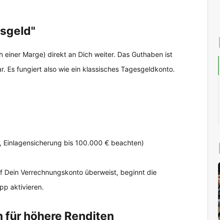
esgeld"
 einer Marge) direkt an Dich weiter. Das Guthaben ist
r. Es fungiert also wie ein klassisches Tagesgeldkonto.
he, Einlagensicherung bis 100.000 € beachten)
uf Dein Verrechnungskonto überweist, beginnt die
pp aktivieren.
n für höhere Renditen