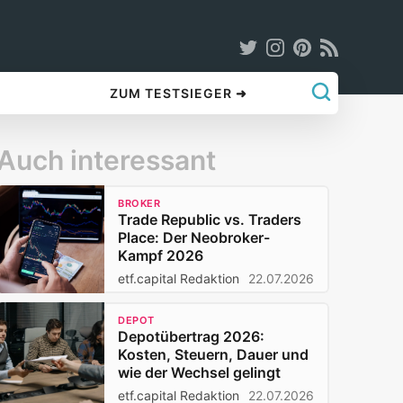
ZUM TESTSIEGER ➜
Auch interessant
BROKER
Trade Republic vs. Traders
Place: Der Neobroker-
Kampf 2026
etf.capital Redaktion
22.07.2026
DEPOT
Depotübertrag 2026:
Kosten, Steuern, Dauer und
wie der Wechsel gelingt
etf.capital Redaktion
22.07.2026