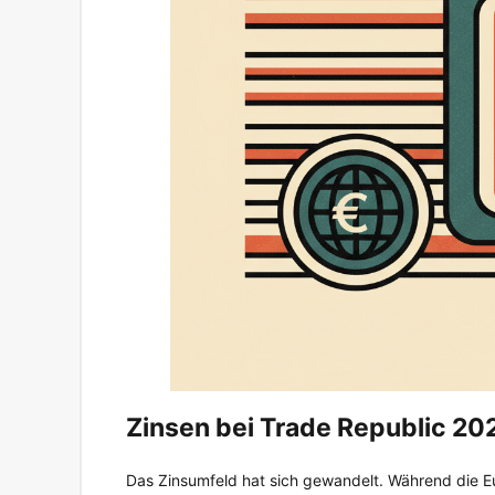
Zinsen bei Trade Republic 20
Das Zinsumfeld hat sich gewandelt. Während die E