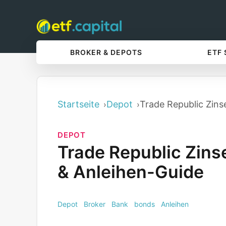
BROKER & DEPOTS
ETF
Startseite
Depot
Trade Republic Zins
DEPOT
Trade Republic Zins
& Anleihen-Guide
Depot
Broker
Bank
bonds
Anleihen