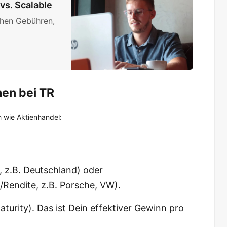
vs. Scalable
chen Gebühren,
hen bei TR
h wie Aktienhandel:
, z.B. Deutschland) oder
/Rendite, z.B. Porsche, VW).
aturity). Das ist Dein effektiver Gewinn pro