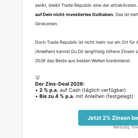
senkt, bleibt Trade Republic eine der attraktivsten 
auf Dein nicht-investiertes Guthaben.
Das ist meh
Girokonten.
Doch Trade Republic ist nicht mehr nur ein Ort für
(Anleihen) kannst Du Dir langfristig höhere Zinsen s
2026 das Beste aus beiden Welten kombinierst.
💡
Der Zins-Deal 2026:
•
2 % p.a.
auf Cash (täglich verfügbar)
•
Bis zu 4 % p.a.
mit Anleihen (festgelegt)
Jetzt 2% Zinsen be
Werbung. Inve