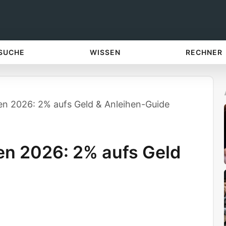
 SUCHE
WISSEN
RECHNER
en 2026: 2% aufs Geld & Anleihen-Guide
en 2026: 2% aufs Geld