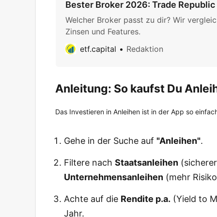
Bester Broker 2026: Trade Republic 
Welcher Broker passt zu dir? Wir verglei
Zinsen und Features.
etf.capital
Redaktion
Anleitung: So kaufst Du Anlei
Das Investieren in Anleihen ist in der App so einfac
Gehe in der Suche auf
"Anleihen"
.
Filtere nach
Staatsanleihen
(sicherer
Unternehmensanleihen
(mehr Risiko
Achte auf die
Rendite p.a.
(Yield to M
Jahr.