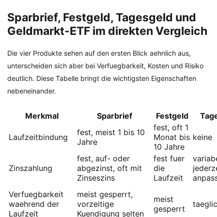
Sparbrief, Festgeld, Tagesgeld und
Geldmarkt-ETF im direkten Vergleich
Die vier Produkte sehen auf den ersten Blick aehnlich aus,
unterscheiden sich aber bei Verfuegbarkeit, Kosten und Risiko
deutlich. Diese Tabelle bringt die wichtigsten Eigenschaften
nebeneinander.
Merkmal
Sparbrief
Festgeld
Tag
fest, oft 1
fest, meist 1 bis 10
Laufzeitbindung
Monat bis
keine
Jahre
10 Jahre
fest, auf- oder
fest fuer
variabe
Zinszahlung
abgezinst, oft mit
die
jederz
Zinseszins
Laufzeit
anpas
Verfuegbarkeit
meist gesperrt,
meist
waehrend der
vorzeitige
taegli
gesperrt
Laufzeit
Kuendigung selten