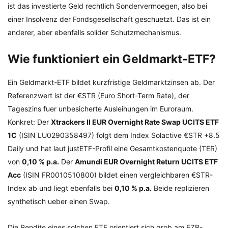
ist das investierte Geld rechtlich Sondervermoegen, also bei
einer Insolvenz der Fondsgesellschaft geschuetzt. Das ist ein
anderer, aber ebenfalls solider Schutzmechanismus.
Wie funktioniert ein Geldmarkt-ETF?
Ein Geldmarkt-ETF bildet kurzfristige Geldmarktzinsen ab. Der
Referenzwert ist der €STR (Euro Short-Term Rate), der
Tageszins fuer unbesicherte Ausleihungen im Euroraum.
Konkret: Der
Xtrackers II EUR Overnight Rate Swap UCITS ETF
1C
(ISIN LU0290358497) folgt dem Index Solactive €STR +8.5
Daily und hat laut justETF-Profil eine Gesamtkostenquote (TER)
von
0,10 % p.a.
Der
Amundi EUR Overnight Return UCITS ETF
Acc
(ISIN FR0010510800) bildet einen vergleichbaren €STR-
Index ab und liegt ebenfalls bei
0,10 % p.a.
Beide replizieren
synthetisch ueber einen Swap.
Die Rendite eines solchen ETF orientiert sich grob am EZB-