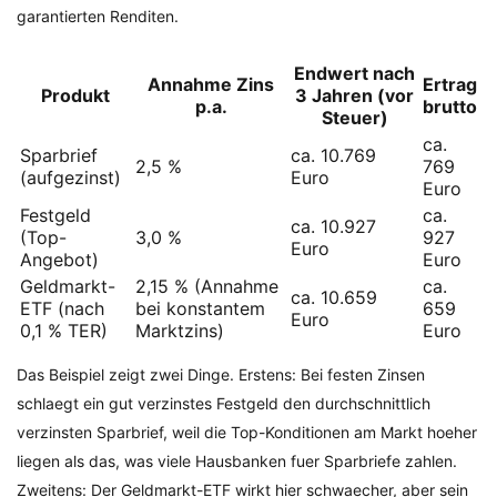
garantierten Renditen.
Endwert nach
Annahme Zins
Ertrag
Produkt
3 Jahren (vor
p.a.
brutto
Steuer)
ca.
Sparbrief
ca. 10.769
2,5 %
769
(aufgezinst)
Euro
Euro
Festgeld
ca.
ca. 10.927
(Top-
3,0 %
927
Euro
Angebot)
Euro
Geldmarkt-
2,15 % (Annahme
ca.
ca. 10.659
ETF (nach
bei konstantem
659
Euro
0,1 % TER)
Marktzins)
Euro
Das Beispiel zeigt zwei Dinge. Erstens: Bei festen Zinsen
schlaegt ein gut verzinstes Festgeld den durchschnittlich
verzinsten Sparbrief, weil die Top-Konditionen am Markt hoeher
liegen als das, was viele Hausbanken fuer Sparbriefe zahlen.
Zweitens: Der Geldmarkt-ETF wirkt hier schwaecher, aber sein