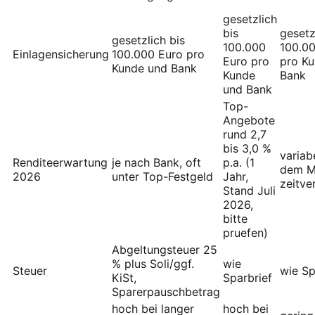
gesetzlich
bis
gesetz
gesetzlich bis
100.000
100.0
Einlagensicherung
100.000 Euro pro
Euro pro
pro K
Kunde und Bank
Kunde
Bank
und Bank
Top-
Angebote
rund 2,7
bis 3,0 %
variabe
Renditeerwartung
je nach Bank, oft
p.a. (1
dem M
2026
unter Top-Festgeld
Jahr,
zeitve
Stand Juli
2026,
bitte
pruefen)
Abgeltungsteuer 25
% plus Soli/ggf.
wie
Steuer
wie Sp
KiSt,
Sparbrief
Sparerpauschbetrag
hoch bei langer
hoch bei