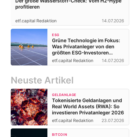
Der große Wasserstoff-Check: Vom H2-Hype
profitieren
etf.capital Redaktion
14.07.2026
ESG
Grüne Technologie im Fokus:
Was Privatanleger von den
größten ESG-Investoren
lernen können
etf.capital Redaktion
14.07.2026
Neuste Artikel
GELDANLAGE
Tokenisierte Geldanlagen und
Real World Assets (RWA): So
investieren Privatanleger 2026
etf.capital Redaktion
23.07.2026
BITCOIN