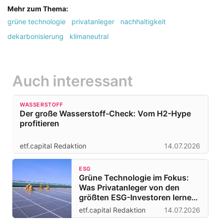
Mehr zum Thema:
grüne technologie
privatanleger
nachhaltigkeit
dekarbonisierung
klimaneutral
Auch interessant
WASSERSTOFF
Der große Wasserstoff-Check: Vom H2-Hype
profitieren
etf.capital Redaktion
14.07.2026
ESG
Grüne Technologie im Fokus:
Was Privatanleger von den
größten ESG-Investoren lernen
können
etf.capital Redaktion
14.07.2026