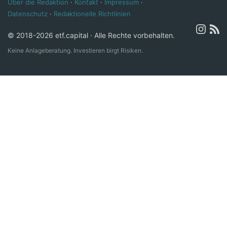
Über die Redaktion
·
Kontakt
·
Impressum
·
Datenschutz
·
Redaktionelle Richtlinien
© 2018-2026 etf.capital · Alle Rechte vorbehalten.
Keine Anlageberatung. Investieren birgt Risiken.