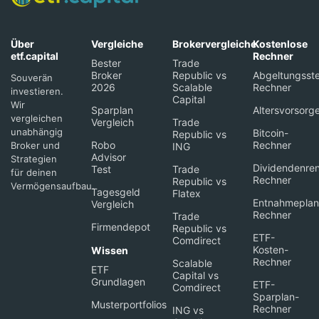
Über
Vergleiche
Brokervergleiche
Kostenlose
etf.capital
Rechner
Bester
Trade
Broker
Republic vs
Abgeltungsste
Souverän
2026
Scalable
Rechner
investieren.
Capital
Wir
Sparplan
Altersvorsorg
vergleichen
Vergleich
Trade
unabhängig
Bitcoin-
Republic vs
Robo
Rechner
Broker und
ING
Advisor
Strategien
Dividendenren
Test
Trade
für deinen
Rechner
Republic vs
Vermögensaufbau.
Tagesgeld
Flatex
Entnahmeplan
Vergleich
Rechner
Trade
Firmendepot
Republic vs
ETF-
Comdirect
Kosten-
Wissen
Rechner
Scalable
ETF
Capital vs
Grundlagen
ETF-
Comdirect
Sparplan-
Musterportfolios
Rechner
ING vs